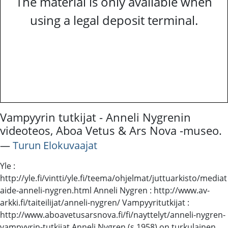
The material is only available when
using a legal deposit terminal.
Vampyyrin tutkijat - Anneli Nygrenin
videoteos, Aboa Vetus & Ars Nova -museo.
―
Turun Elokuvaajat
Yle :
http://yle.fi/vintti/yle.fi/teema/ohjelmat/juttuarkisto/mediat
aide-anneli-nygren.html Anneli Nygren : http://www.av-
arkki.fi/taiteilijat/anneli-nygren/ Vampyyritutkijat :
http://www.aboavetusarsnova.fi/fi/nayttelyt/anneli-nygren-
vampyyrin-tutkijat Anneli Nygren (s.1958) on turkulainen