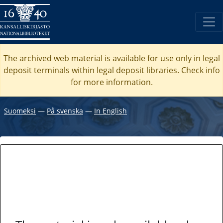
The archived web material is available for use only in legal
deposit terminals within legal deposit libraries. Check
info
for more information.
Suomeksi
―
På svenska
―
In English