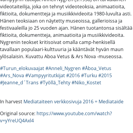
videotaiteilija, joka on tehnyt videoteoksia, animaatioita,
fiktioita, dokumentteja ja musiikkivideoita 1980-luvulta asti.
Hänen teoksiaan on näytetty museoissa, gallerioissa ja
festivaaleilla jo 25 vuoden ajan. Hänen tuotantonsa sisältää
fiktioita, dokumentteja, animaatioita ja musiikkivideoita.
Nygrenin teokset kritisoivat omalla camp-henkisellä
tavallaan populaari-kulttuuria ja kääntävät hyvän maun
ylösalaisin. Kuvattu Aboa Vetus & Ars Nova -museossa.
#Turun_elokuvaajat
#Anneli_Nygren
#Åboa_Vetus
#Ars_Nova
#Vampyyritutkijat
#2016
#Turku
#2015
#Jeanne_d´Trans
#Työllä_Tehty
#Niko_Kostet
In harvest
Mediataiteen verkkosivuja 2016 = Mediataide
Original source:
https://www.youtube.com/watch?
v=yYreUQ4Axl4