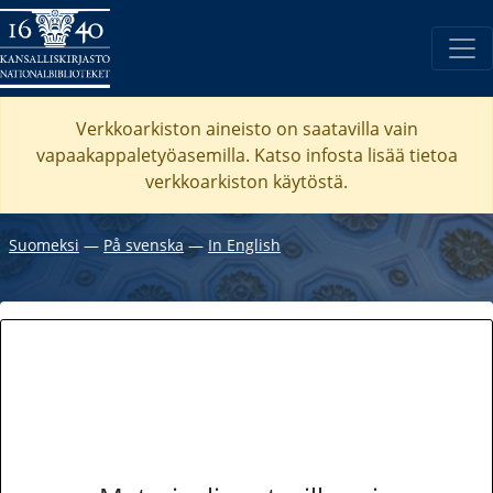
Verkkoarkiston aineisto on saatavilla vain
vapaakappaletyöasemilla. Katso
infosta
lisää tietoa
verkkoarkiston käytöstä.
Suomeksi
―
På svenska
―
In English