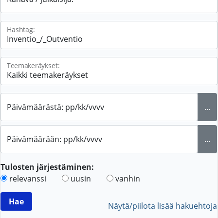
Hashtag:
Teemakeräykset:
Päivämäärästä: pp/kk/vvvv
...
Päivämäärään: pp/kk/vvvv
...
Tulosten järjestäminen:
relevanssi
uusin
vanhin
Näytä/piilota lisää hakuehtoja