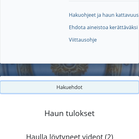
Hakuohjeet ja haun kattavuus
Ehdota aineistoa kerättäväksi
Viittausohje
Hakuehdot
Haun tulokset
Haulla löytyneet videot (2)