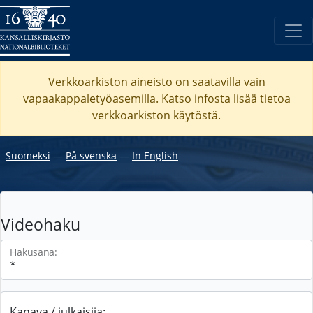
Verkkoarkiston aineisto on saatavilla vain
vapaakappaletyöasemilla. Katso
infosta
lisää tietoa
verkkoarkiston käytöstä.
Suomeksi
―
På svenska
―
In English
Videohaku
Hakusana:
Kanava / julkaisija: