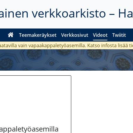
inen verkkoarkisto – H
Teemakeräykset
Verkkosivut
Videot
Twiitit
aatavilla vain vapaakappaletyöasemilla. Katso
infosta
lisää t
kappaletyöasemilla