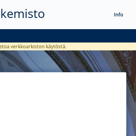
akemisto
Info
ietoa verkkoarkiston käytöstä.