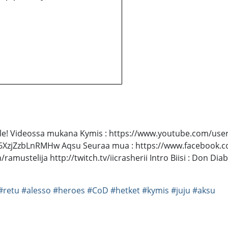
olle! Videossa mukana Kymis : https://www.youtube.com/user
zjZzbLnRMHw Aqsu Seuraa mua : https://www.facebook.com
ramustelija http://twitch.tv/iicrasherii Intro Biisi : Don Dia
#retu
#alesso
#heroes
#CoD
#hetket
#kymis
#juju
#aksu