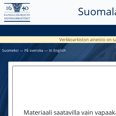
Suomala
Verkkoarkiston aineisto on s
Suomeksi
―
På svenska
―
In English
Materiaali saatavilla vain vapaa