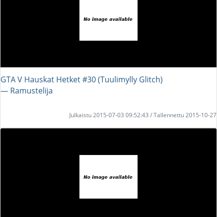
GTA V Hauskat Hetket #30 (Tuulimylly Glitch)
― Ramustelija
Julkaistu 2015-07-03 09:52:43 / Tallennettu 2015-10-27