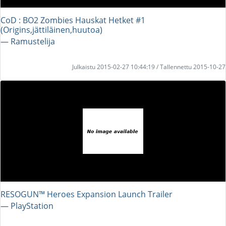
CoD : BO2 Zombies Hauskat Hetket #1
(Origins,jättiläinen,huutoa)
― Ramustelija
Julkaistu 2015-02-27 10:44:19 / Tallennettu 2015-10-27
RESOGUN™ Heroes Expansion Launch Trailer
― PlayStation