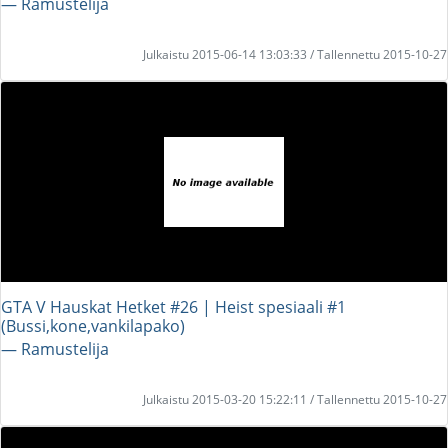
― Ramustelija
Julkaistu 2015-06-14 13:03:33 / Tallennettu 2015-10-27
GTA V Hauskat Hetket #26 | Heist spesiaali #1
(Bussi,kone,vankilapako)
― Ramustelija
Julkaistu 2015-03-20 15:22:11 / Tallennettu 2015-10-27