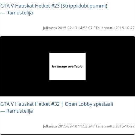
GTA V Hauskat Hetket #23 (Strippiklubi,pummi)
― Ramustelija
Julkaistu 2015-02-13 14:53:07 / Tallennettu 2015-10-27
GTA V Hauskat Hetket #32 | Open Lobby spesiaali
― Ramustelija
Julkaistu 2015-09-10 11:52:24 / Tallennettu 2015-10-27