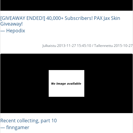
[GIVEAWAY ENDED!] 40,000+ Subscribers! PAX Jax Skin
Giveaway!
― Hepodix
Julkaistu 2013-11-27 15:45:10 / Tallennettu 2015-10-27
Recent collecting, part 10
― finngamer