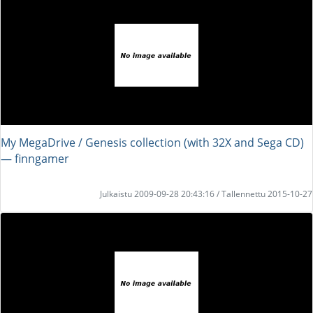
My MegaDrive / Genesis collection (with 32X and Sega CD)
― finngamer
Julkaistu 2009-09-28 20:43:16 / Tallennettu 2015-10-27