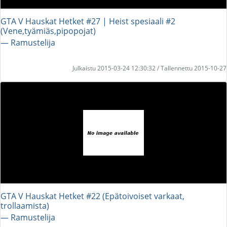
GTA V Hauskat Hetket #27 | Heist spesiaali #2
(Vene,tyämiäs,pipopojat)
― Ramustelija
Julkaistu 2015-03-24 12:30:32 / Tallennettu 2015-10-27
GTA V Hauskat Hetket #22 (Epätoivoiset varkaat,
trollaamista)
― Ramustelija