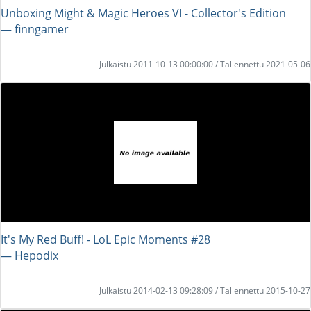
Unboxing Might & Magic Heroes VI - Collector's Edition
― finngamer
Julkaistu 2011-10-13 00:00:00 / Tallennettu 2021-05-06
It's My Red Buff! - LoL Epic Moments #28
― Hepodix
Julkaistu 2014-02-13 09:28:09 / Tallennettu 2015-10-27