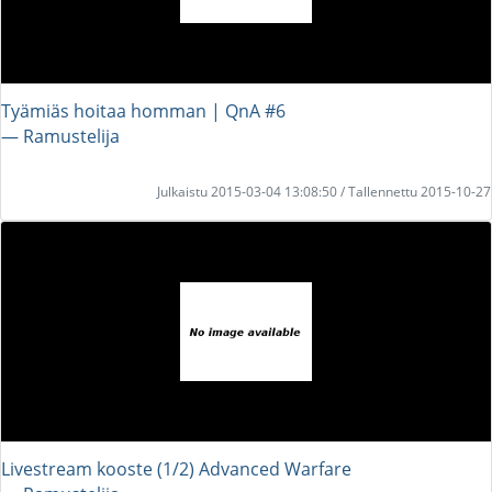
Tyämiäs hoitaa homman | QnA #6
― Ramustelija
Julkaistu 2015-03-04 13:08:50 / Tallennettu 2015-10-27
Livestream kooste (1/2) Advanced Warfare