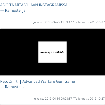
ASIOITA MITÄ VIHAAN INSTAGRAMISSA!!!
― Ramustelija
Julkaistu 2015-06-25 11:39:47 / Tallennettu 2015-10-27
PetoOnIrti | Advanced Warfare Gun Game
― Ramustelija
Julkaistu 2015-04-16 09:28:37 / Tallennettu 2015-10-27