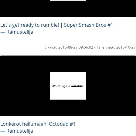
Let's get ready to rumble! | Super Smash Bros #1
― Ramustelija
Julkaistu 2015-08-27 09:56:02 / Tallennettu 2015-10-27
Lonkerot heilumaan! Octodad #1
― Ramustelija