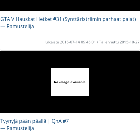
GTA V Hauskat Hetket #31 (Synttäristriimin parhaat palat)
― Ramustelija
Julkaistu 2015-07-14 09:45:01 / Tallennettu 2015-10-27
Tyynyjä pään päällä | QnA #7
― Ramustelija