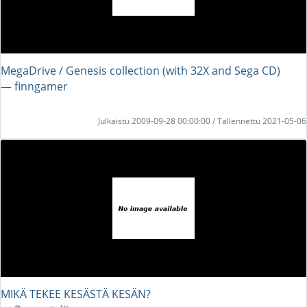
MegaDrive / Genesis collection (with 32X and Sega CD)
― finngamer
Julkaistu 2009-09-28 00:00:00 / Tallennettu 2021-05-06
MIKÄ TEKEE KESÄSTÄ KESÄN?