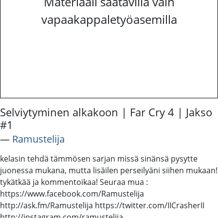
Materiaali saatavilla vain
vapaakappaletyöasemilla
Selviytyminen alkakoon | Far Cry 4 | Jakso
#1
―
Ramustelija
kelasin tehdä tämmösen sarjan missä sinänsä pysytte
juonessa mukana, mutta lisäilen perseilyäni siihen mukaan!
tykätkää ja kommentoikaa! Seuraa mua :
https://www.facebook.com/Ramustelija
http://ask.fm/Ramustelija https://twitter.com/IICrasherII
http://instagram.com/ramustelija