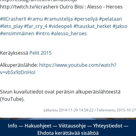
http://twitch.tv/iicrasherii Outro Biisi : Alesso - Heroes
#IICrasherII
#ramu
#ramustelija
#perseilyä
#pelataan
#lets_play
#far_cry_4
#videopeli
#hauskat_hetket
#jakso
#ensimmäinen
#intro
#alesso_heroes
Keräyksessä
Pelit 2015
Alkuperäislähde:
https://www.youtube.com/watch?
v=vbSx9zDnHoI
Sivun kuvailutiedot ovat peräisin alkuperäislähteestä
(YouTube).
Julkaistu 2014-11-29 14:58:22 / Tallennettu 2015-10-27
Info
―
Hakuohjeet
―
Viittausohje
―
Yhteystiedot
―
Ehdota kerättävää sisältöä