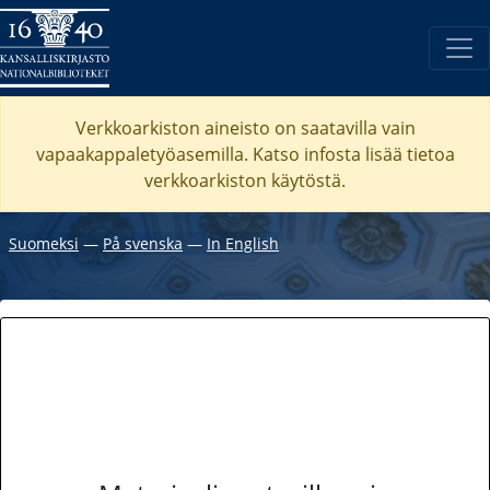
Verkkoarkiston aineisto on saatavilla vain
vapaakappaletyöasemilla. Katso
infosta
lisää tietoa
verkkoarkiston käytöstä.
Suomeksi
―
På svenska
―
In English