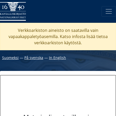
Verkkoarkiston aineisto on saatavilla vain
vapaakappaletyöasemilla. Katso
infosta
lisää tietoa
verkkoarkiston käytöstä.
Suomeksi
―
På svenska
―
In English