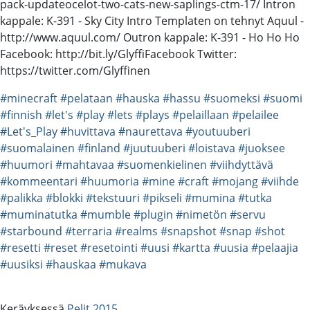
pack-updateocelot-two-cats-new-saplings-ctm-17/ Intron
kappale: K-391 - Sky City Intro Templaten on tehnyt Aquul -
http://www.aquul.com/ Outron kappale: K-391 - Ho Ho Ho
Facebook: http://bit.ly/GlyffiFacebook Twitter:
https://twitter.com/Glyffinen
#minecraft
#pelataan
#hauska
#hassu
#suomeksi
#suomi
#finnish
#let's
#play
#lets
#plays
#pelaillaan
#pelailee
#Let's_Play
#huvittava
#naurettava
#youtuuberi
#suomalainen
#finland
#juutuuberi
#loistava
#juoksee
#huumori
#mahtavaa
#suomenkielinen
#viihdyttävä
#kommeentari
#huumoria
#mine
#craft
#mojang
#viihde
#palikka
#blokki
#tekstuuri
#pikseli
#mumina
#tutka
#muminatutka
#mumble
#plugin
#nimetön
#servu
#starbound
#terraria
#realms
#snapshot
#snap
#shot
#resetti
#reset
#resetointi
#uusi
#kartta
#uusia
#pelaajia
#uusiksi
#hauskaa
#mukava
Keräyksessä
Pelit 2015