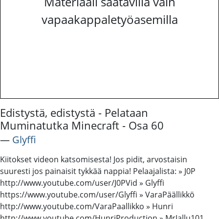
Materiaali saatavilla vain
vapaakappaletyöasemilla
Edistystä, edistystä - Pelataan
Muminatutka Minecraft - Osa 60
―
Glyffi
Kiitokset videon katsomisesta! Jos pidit, arvostaisin
suuresti jos painaisit tykkää nappia! Pelaajalista: » J0P
http://www.youtube.com/user/J0PVid » Glyffi
https://www.youtube.com/user/Glyffi » VaraPäällikkö
http://www.youtube.com/VaraPaallikko » Hunri
http://www.youtube.com/HunriProduction » MrJallu101