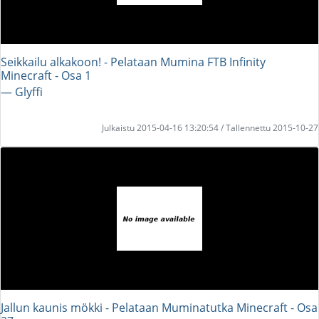
Seikkailu alkakoon! - Pelataan Mumina FTB Infinity
Minecraft - Osa 1
― Glyffi
Julkaistu 2015-04-16 13:20:54 / Tallennettu 2015-10-27
Jallun kaunis mökki - Pelataan Muminatutka Minecraft - Osa