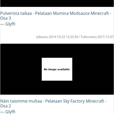
Pulverista taikaa - Pelataan Mumina Modsauce Minecraft -
Osa 3
― Glyffi
Julkaistu 2014-10-22 12:22:36 / Tallennettu 2017-12-07
Näin taiomme multaa - Pelataan Sky Factory Minecraft -
Osa 2
― Glyffi