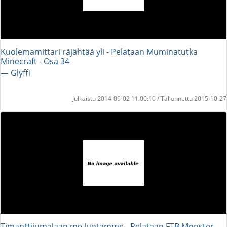
Kuolemamittari räjähtää yli - Pelataan Muminatutka
Minecraft - Osa 34
― Glyffi
Julkaistu 2014-09-02 11:00:10 / Tallennettu 2015-10-27
Timanttijumalaan me luotamme - Pelataan FTB Monster