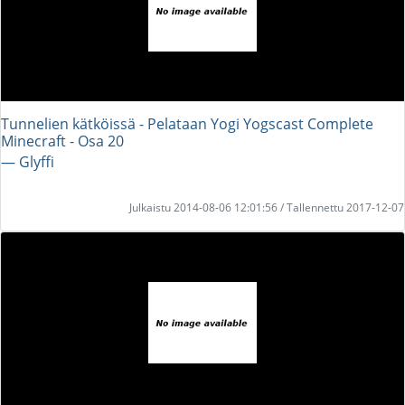
Tunnelien kätköissä - Pelataan Yogi Yogscast Complete
Minecraft - Osa 20
― Glyffi
Julkaistu 2014-08-06 12:01:56 / Tallennettu 2017-12-07