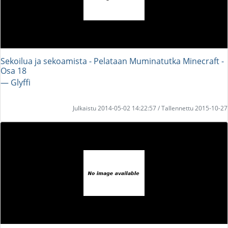
Sekoilua ja sekoamista - Pelataan Muminatutka Minecraft -
Osa 18
― Glyffi
Julkaistu 2014-05-02 14:22:57 / Tallennettu 2015-10-27