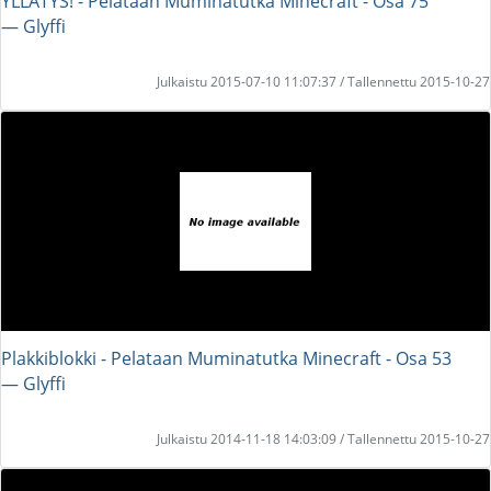
YLLÄTYS! - Pelataan Muminatutka Minecraft - Osa 75
― Glyffi
Julkaistu 2015-07-10 11:07:37 / Tallennettu 2015-10-27
Plakkiblokki - Pelataan Muminatutka Minecraft - Osa 53
― Glyffi
Julkaistu 2014-11-18 14:03:09 / Tallennettu 2015-10-27