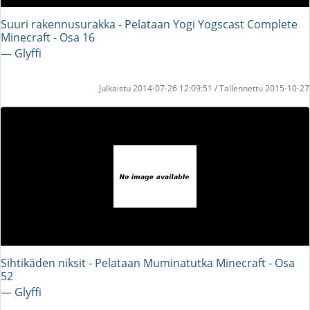
Suuri rakennusurakka - Pelataan Yogi Yogscast Complete
Minecraft - Osa 16
― Glyffi
Julkaistu 2014-07-26 12:09:51 / Tallennettu 2015-10-27
Sihtikäden niksit - Pelataan Muminatutka Minecraft - Osa
52
― Glyffi