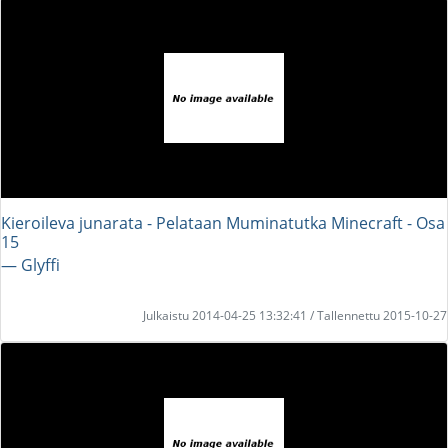
Kieroileva junarata - Pelataan Muminatutka Minecraft - Osa
15
― Glyffi
Julkaistu 2014-04-25 13:32:41 / Tallennettu 2015-10-27