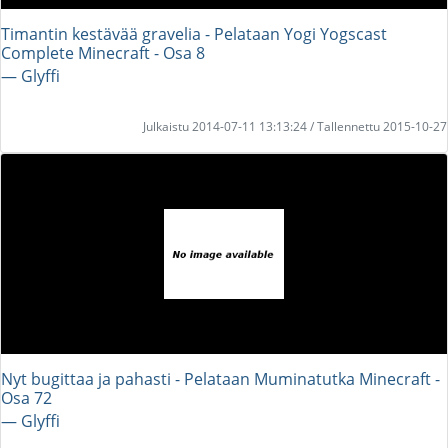
Timantin kestävää gravelia - Pelataan Yogi Yogscast
Complete Minecraft - Osa 8
― Glyffi
Julkaistu 2014-07-11 13:13:24 / Tallennettu 2015-10-27
Nyt bugittaa ja pahasti - Pelataan Muminatutka Minecraft -
Osa 72
― Glyffi