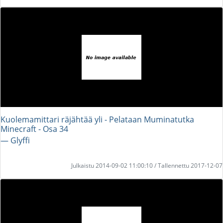
Kuolemamittari räjähtää yli - Pelataan Muminatutka
Minecraft - Osa 34
― Glyffi
Julkaistu 2014-09-02 11:00:10 / Tallennettu 2017-12-07