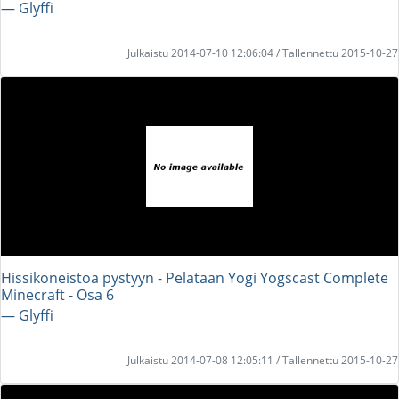
― Glyffi
Julkaistu 2014-07-10 12:06:04 / Tallennettu 2015-10-27
Hissikoneistoa pystyyn - Pelataan Yogi Yogscast Complete
Minecraft - Osa 6
― Glyffi
Julkaistu 2014-07-08 12:05:11 / Tallennettu 2015-10-27