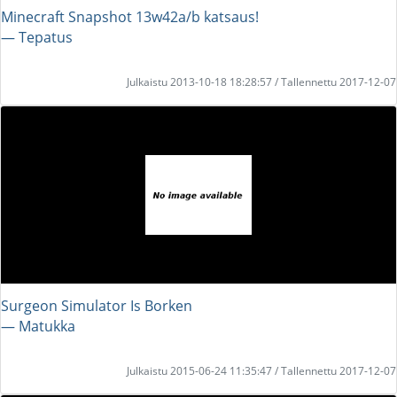
Minecraft Snapshot 13w42a/b katsaus!
― Tepatus
Julkaistu 2013-10-18 18:28:57 / Tallennettu 2017-12-07
Surgeon Simulator Is Borken
― Matukka
Julkaistu 2015-06-24 11:35:47 / Tallennettu 2017-12-07