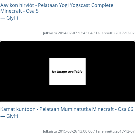
Aavikon hirviöt - Pelataan Yogi Yogscast Complete
Minecraft - Osa 5
― Glyffi
Julkaistu 2014-07-07 13:43:04 / Tallennettu 2017-12-07
Kamat kuntoon - Pelataan Muminatutka Minecraft - Osa 66
― Glyffi
Julkaistu 2015-03-26 13:00:00 / Tallennettu 2017-12-07