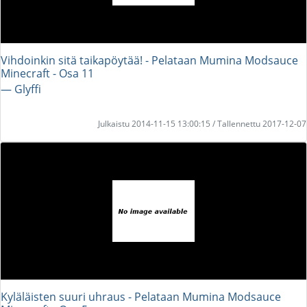
Vihdoinkin sitä taikapöytää! - Pelataan Mumina Modsauce
Minecraft - Osa 11
― Glyffi
Julkaistu 2014-11-15 13:00:15 / Tallennettu 2017-12-07
Kyläläisten suuri uhraus - Pelataan Mumina Modsauce