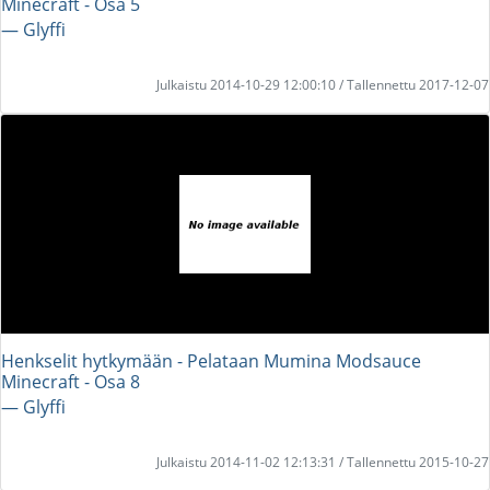
Minecraft - Osa 5
― Glyffi
Julkaistu 2014-10-29 12:00:10 / Tallennettu 2017-12-07
Henkselit hytkymään - Pelataan Mumina Modsauce
Minecraft - Osa 8
― Glyffi
Julkaistu 2014-11-02 12:13:31 / Tallennettu 2015-10-27