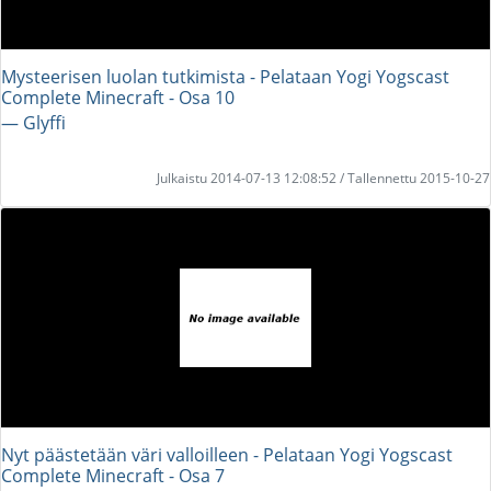
Mysteerisen luolan tutkimista - Pelataan Yogi Yogscast
Complete Minecraft - Osa 10
― Glyffi
Julkaistu 2014-07-13 12:08:52 / Tallennettu 2015-10-27
Nyt päästetään väri valloilleen - Pelataan Yogi Yogscast
Complete Minecraft - Osa 7