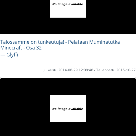
Talossamme on tunkeutuja! - Pelataan Muminatutka
Minecraft - Osa 32
― Glyffi
Julkaistu 2014-08-29 12:09:46 / Tallennettu 2015-10-27