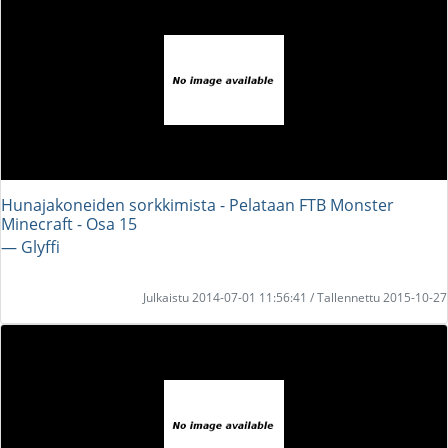
Hunajakoneiden sorkkimista - Pelataan FTB Monster
Minecraft - Osa 15
― Glyffi
Julkaistu 2014-07-01 11:56:41 / Tallennettu 2015-10-27