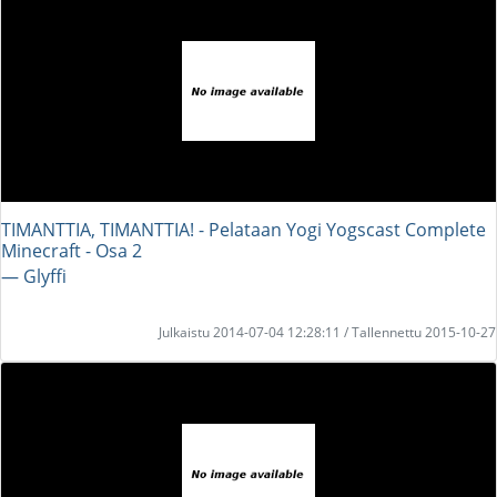
TIMANTTIA, TIMANTTIA! - Pelataan Yogi Yogscast Complete
Minecraft - Osa 2
― Glyffi
Julkaistu 2014-07-04 12:28:11 / Tallennettu 2015-10-27