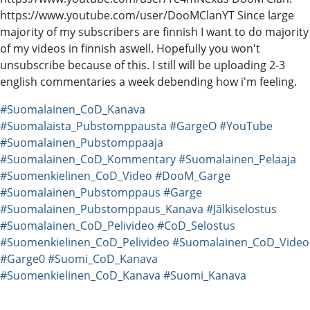
https://www.youtube.com/user/DooMClanYT Since large
majority of my subscribers are finnish I want to do majority
of my videos in finnish aswell. Hopefully you won't
unsubscribe because of this. I still will be uploading 2-3
english commentaries a week debending how i'm feeling.
#Suomalainen_CoD_Kanava
#Suomalaista_Pubstomppausta
#GargeO
#YouTube
#Suomalainen_Pubstomppaaja
#Suomalainen_CoD_Kommentary
#Suomalainen_Pelaaja
#Suomenkielinen_CoD_Video
#DooM_Garge
#Suomalainen_Pubstomppaus
#Garge
#Suomalainen_Pubstomppaus_Kanava
#Jälkiselostus
#Suomalainen_CoD_Pelivideo
#CoD_Selostus
#Suomenkielinen_CoD_Pelivideo
#Suomalainen_CoD_Video
#Garge0
#Suomi_CoD_Kanava
#Suomenkielinen_CoD_Kanava
#Suomi_Kanava