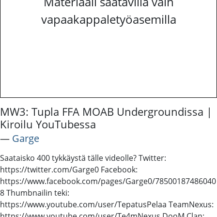
Materiaali saatavilla vain
vapaakappaletyöasemilla
MW3: Tupla FFA MOAB Undergroundissa |
Kiroilu YouTubessa
―
Garge
Saataisko 400 tykkäystä tälle videolle? Twitter:
https://twitter.com/Garge0 Facebook:
https://www.facebook.com/pages/Garge0/78500187486040
8 Thumbnailin teki:
https://www.youtube.com/user/TepatusPelaa TeamNexus:
https://www.youtube.com/user/Te4mNexus DooM Clan: