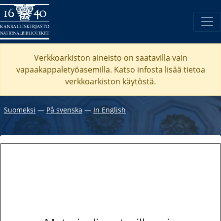
Verkkoarkiston aineisto on saatavilla vain
vapaakappaletyöasemilla. Katso
infosta
lisää tietoa
verkkoarkiston käytöstä.
Suomeksi
―
På svenska
―
In English