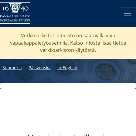
Verkkoarkiston aineisto on saatavilla vain
vapaakappaletyöasemilla. Katso
infosta
lisää tietoa
verkkoarkiston käytöstä.
Suomeksi
―
På svenska
―
In English