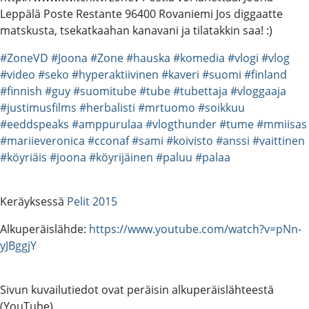
Leppälä Poste Restante 96400 Rovaniemi Jos diggaatte
matskusta, tsekatkaahan kanavani ja tilatakkin saa! :)
#ZoneVD
#Joona
#Zone
#hauska
#komedia
#vlogi
#vlog
#video
#seko
#hyperaktiivinen
#kaveri
#suomi
#finland
#finnish
#guy
#suomitube
#tube
#tubettaja
#vloggaaja
#justimusfilms
#herbalisti
#mrtuomo
#soikkuu
#eeddspeaks
#amppurulaa
#vlogthunder
#tume
#mmiisas
#mariieveronica
#cconaf
#sami
#koivisto
#anssi
#vaittinen
#köyriäis
#joona
#köyrijäinen
#paluu
#palaa
Keräyksessä
Pelit 2015
Alkuperäislähde:
https://www.youtube.com/watch?v=pNn-
yJBggjY
Sivun kuvailutiedot ovat peräisin alkuperäislähteestä
(YouTube).