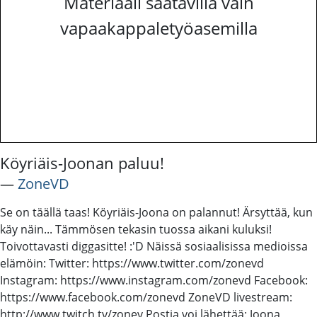
Materiaali saatavilla vain
vapaakappaletyöasemilla
Köyriäis-Joonan paluu!
―
ZoneVD
Se on täällä taas! Köyriäis-Joona on palannut! Ärsyttää, kun
käy näin... Tämmösen tekasin tuossa aikani kuluksi!
Toivottavasti diggasitte! :'D Näissä sosiaalisissa medioissa
elämöin: Twitter: https://www.twitter.com/zonevd
Instagram: https://www.instagram.com/zonevd Facebook:
https://www.facebook.com/zonevd ZoneVD livestream:
http://www.twitch.tv/zonev Postia voi lähettää: Joona