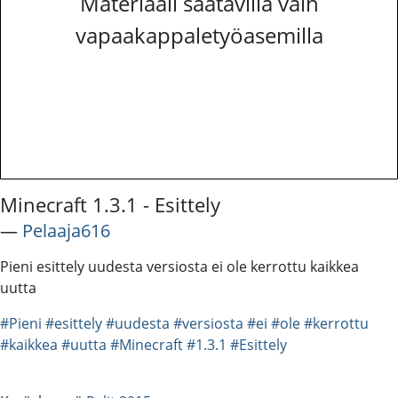
Materiaali saatavilla vain
vapaakappaletyöasemilla
Minecraft 1.3.1 - Esittely
―
Pelaaja616
Pieni esittely uudesta versiosta ei ole kerrottu kaikkea
uutta
#Pieni
#esittely
#uudesta
#versiosta
#ei
#ole
#kerrottu
#kaikkea
#uutta
#Minecraft
#1.3.1
#Esittely