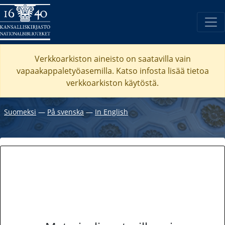
Verkkoarkiston aineisto on saatavilla vain
vapaakappaletyöasemilla. Katso
infosta
lisää tietoa
verkkoarkiston käytöstä.
Suomeksi
―
På svenska
―
In English