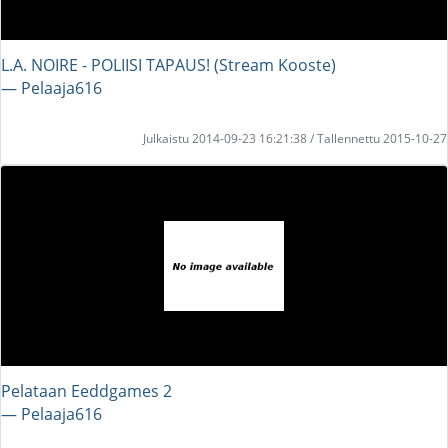
L.A. NOIRE - POLIISI TAPAUS! (Stream Kooste)
― Pelaaja616
Julkaistu 2014-09-23 16:21:38 / Tallennettu 2015-10-27
Pelataan Eeddgames 2
― Pelaaja616