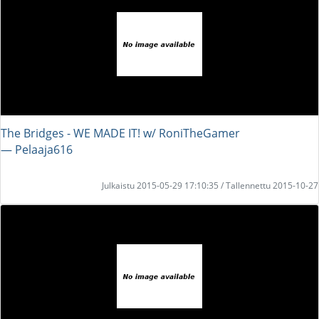
The Bridges - WE MADE IT! w/ RoniTheGamer
― Pelaaja616
Julkaistu 2015-05-29 17:10:35 / Tallennettu 2015-10-27