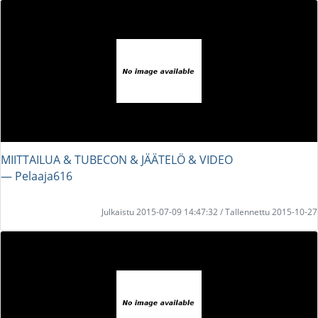
MIITTAILUA & TUBECON & JÄÄTELÖ & VIDEO
― Pelaaja616
Julkaistu 2015-07-09 14:47:32 / Tallennettu 2015-10-27