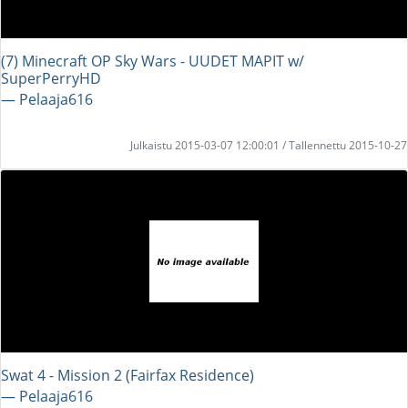
(7) Minecraft OP Sky Wars - UUDET MAPIT w/
SuperPerryHD
― Pelaaja616
Julkaistu 2015-03-07 12:00:01 / Tallennettu 2015-10-27
Swat 4 - Mission 2 (Fairfax Residence)
― Pelaaja616