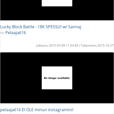
Lucky Block Battle - 18K SPESSU! w/ Sannaj
― Pelaaja616
Julkaistu 2015-03-09 11:03:49 / Tallennettu 2015-10-27
pelaaja616 EI OLE minun instagramini!