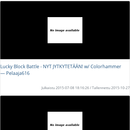
Lucky Block Battle - NYT JYTKYTETÄÄN! w/ Colorhammer
― Pelaaja616
Julkaistu 2015-07-08 18:16:26 / Tallennettu 2015-10-27