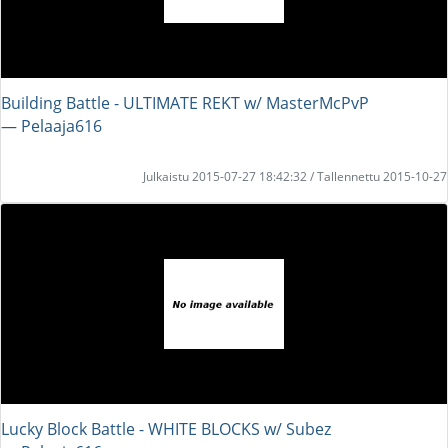
Building Battle - ULTIMATE REKT w/ MasterMcPvP
― Pelaaja616
Julkaistu 2015-07-27 18:42:32 / Tallennettu 2015-10-27
Lucky Block Battle - WHITE BLOCKS w/ Subez