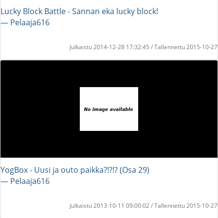
Lucky Block Battle - Sannan eka lucky block!
― Pelaaja616
Julkaistu 2014-12-28 17:32:45 / Tallennettu 2015-10-27
YogBox - Uusi ja outo paikka?!?!? (Osa 29)
― Pelaaja616
Julkaistu 2013-10-11 09:00:02 / Tallennettu 2015-10-27