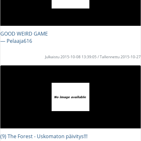
GOOD WEIRD GAME
― Pelaaja616
Julkaistu 2015-10-08 13:39:05 / Tallennettu 2015-10-27
(9) The Forest - Uskomaton päivitys!!!