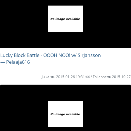
Lucky Block Battle - OOOH NOO! w/ SirJansson
― Pelaaja616
Julkaistu 2015-01-26 19:31:44 / Tallennettu 2015-10-27