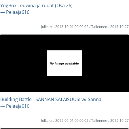
YogBox - edwina ja ruuat (Osa 26)
― Pelaaja616
Julkaistu 2013-10-01 09:00:02 / Tallennettu 2015-10-27
Building Battle - SANNAN SALAISUUS! w/ Sannaj
― Pelaaja616
Julkaistu 2015-06-01 09:00:02 / Tallennettu 2015-10-27