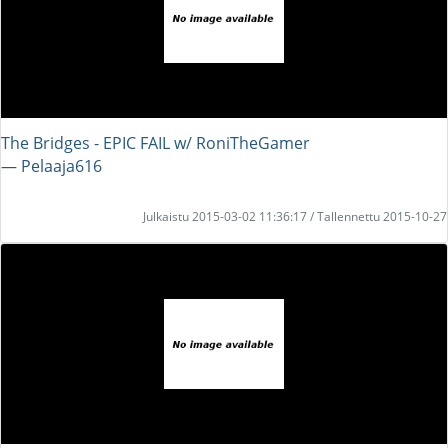
The Bridges - EPIC FAIL w/ RoniTheGamer
― Pelaaja616
Julkaistu 2015-03-02 11:36:17 / Tallennettu 2015-10-27