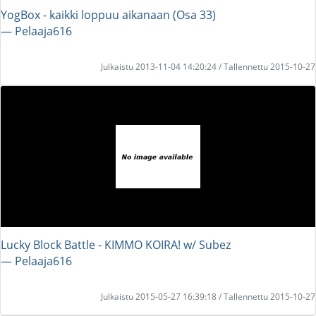
YogBox - kaikki loppuu aikanaan (Osa 33)
― Pelaaja616
Julkaistu 2013-11-04 14:20:24 / Tallennettu 2015-10-27
Lucky Block Battle - KIMMO KOIRA! w/ Subez
― Pelaaja616
Julkaistu 2015-05-27 16:39:18 / Tallennettu 2015-10-27