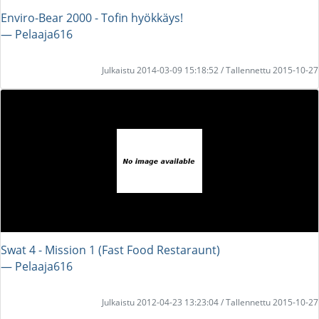
Enviro-Bear 2000 - Tofin hyökkäys!
― Pelaaja616
Julkaistu 2014-03-09 15:18:52 / Tallennettu 2015-10-27
Swat 4 - Mission 1 (Fast Food Restaraunt)
― Pelaaja616
Julkaistu 2012-04-23 13:23:04 / Tallennettu 2015-10-27