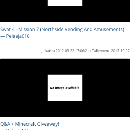
Swat 4 - Mission 7 (Northside Vending And Amusements)
― Pelaaja616
Julkaistu 2012-05-22 17:06:21 / Tallennettu 2015-10-27
Q&A + Minecraft Giveaway!