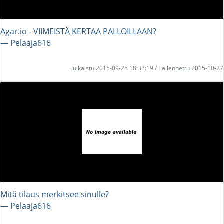
Agar.io - VIIMEISTÄ KERTAA PALLOILLAAN?
― Pelaaja616
Julkaistu 2015-09-25 18:33:19 / Tallennettu 2015-10-27
Mitä tilaus merkitsee sinulle?
― Pelaaja616