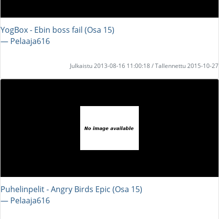
YogBox - Ebin boss fail (Osa 15)
― Pelaaja616
Julkaistu 2013-08-16 11:00:18 / Tallennettu 2015-10-27
Puhelinpelit - Angry Birds Epic (Osa 15)
― Pelaaja616