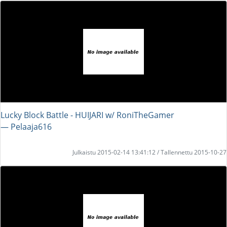
Lucky Block Battle - HUIJARI w/ RoniTheGamer
― Pelaaja616
Julkaistu 2015-02-14 13:41:12 / Tallennettu 2015-10-27