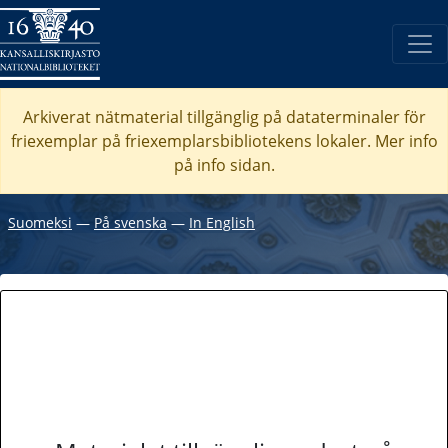
Arkiverat nätmaterial tillgänglig på dataterminaler för
friexemplar på friexemplarsbibliotekens lokaler. Mer info
på info sidan.
Suomeksi
―
På svenska
―
In English