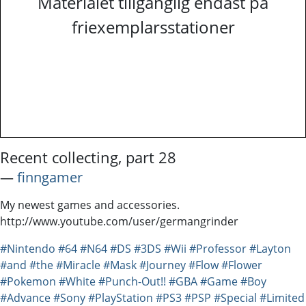
Materialet tillgänglig endast på
friexemplarsstationer
Recent collecting, part 28
―
finngamer
My newest games and accessories.
http://www.youtube.com/user/germangrinder
#Nintendo
#64
#N64
#DS
#3DS
#Wii
#Professor
#Layton
#and
#the
#Miracle
#Mask
#Journey
#Flow
#Flower
#Pokemon
#White
#Punch-Out!!
#GBA
#Game
#Boy
#Advance
#Sony
#PlayStation
#PS3
#PSP
#Special
#Limited