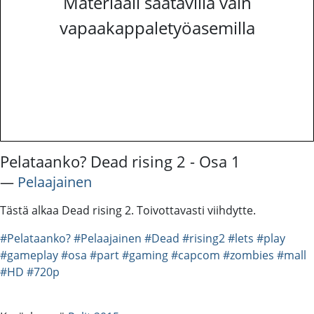
Materiaali saatavilla vain
vapaakappaletyöasemilla
Pelataanko? Dead rising 2 - Osa 1
―
Pelaajainen
Tästä alkaa Dead rising 2. Toivottavasti viihdytte.
#Pelataanko?
#Pelaajainen
#Dead
#rising2
#lets
#play
#gameplay
#osa
#part
#gaming
#capcom
#zombies
#mall
#HD
#720p