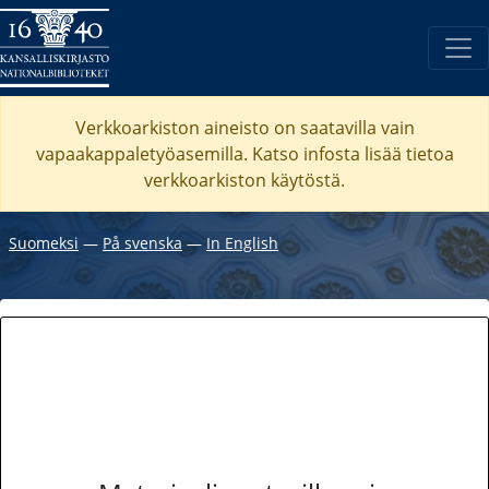
Verkkoarkiston aineisto on saatavilla vain
vapaakappaletyöasemilla. Katso
infosta
lisää tietoa
verkkoarkiston käytöstä.
Suomeksi
―
På svenska
―
In English