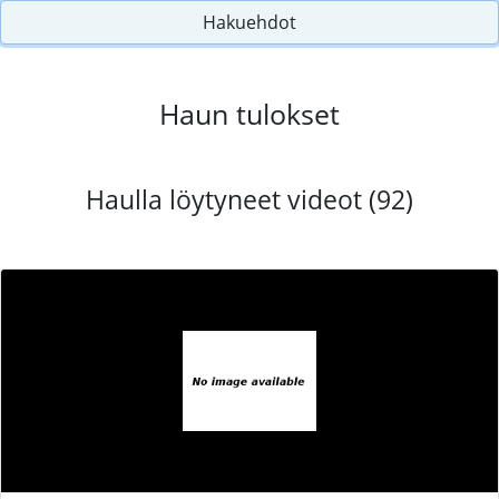
Hakuehdot
Haun tulokset
Haulla löytyneet videot (92)