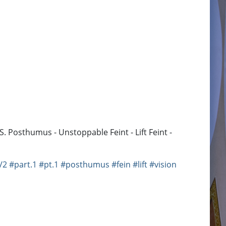
.S. Posthumus - Unstoppable Feint - Lift Feint -
/2
#part.1
#pt.1
#posthumus
#fein
#lift
#vision