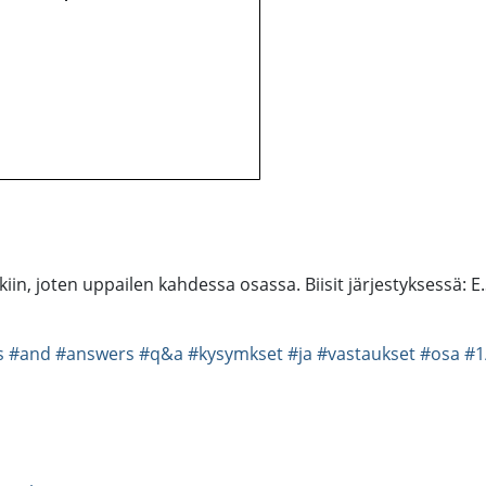
kkiin, joten uppailen kahdessa osassa. Biisit järjestyksessä: E
s
#and
#answers
#q&a
#kysymkset
#ja
#vastaukset
#osa
#1