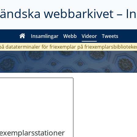
ländska webbarkivet – I
Insamlingar
Webb
Videor
Tweets
 på dataterminaler för friexemplar på friexemplarsbiblioteke
riexemplarsstationer