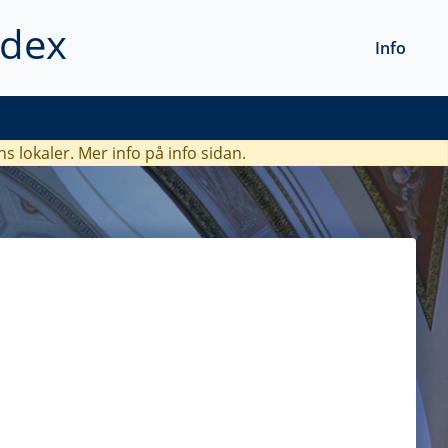
ndex
Info
ns lokaler. Mer info
på info sidan.