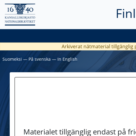
Fin
Arkiverat nätmaterial tillgänglig
Suomeksi
―
På svenska
―
In English
Materialet tillgänglig endast på f