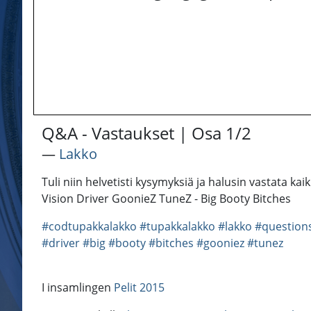
Q&A - Vastaukset | Osa 1/2
―
Lakko
Tuli niin helvetisti kysymyksiä ja halusin vastata kai
Vision Driver GoonieZ TuneZ - Big Booty Bitches
#codtupakkalakko
#tupakkalakko
#lakko
#question
#driver
#big
#booty
#bitches
#gooniez
#tunez
I insamlingen
Pelit 2015