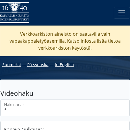
Verkkoarkiston aineisto on saatavilla vain
vapaakappaletyöasemilla. Katso
infosta
lisää tietoa
verkkoarkiston käytöstä.
Suomeksi
―
På svenska
―
In English
Videohaku
Hakusana:
Kanava / julkaisija: