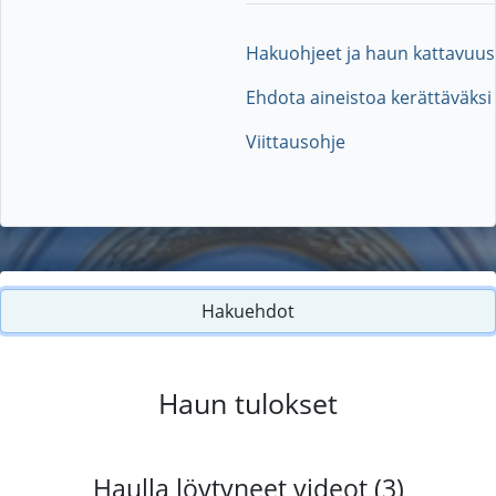
Hakuohjeet ja haun kattavuus
Ehdota aineistoa kerättäväksi
Viittausohje
Hakuehdot
Haun tulokset
Haulla löytyneet videot (3)