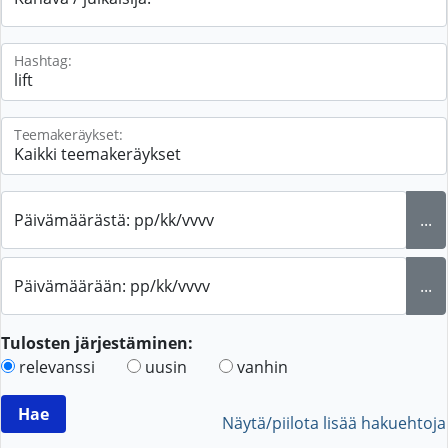
Hashtag:
Teemakeräykset:
Päivämäärästä: pp/kk/vvvv
...
Päivämäärään: pp/kk/vvvv
...
Tulosten järjestäminen:
relevanssi
uusin
vanhin
Näytä/piilota lisää hakuehtoja