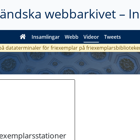
ländska webbarkivet – I
Insamlingar
Webb
Videor
Tweets
 på dataterminaler för friexemplar på friexemplarsbiblioteke
riexemplarsstationer