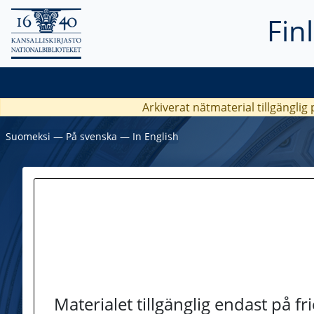
Fin
Arkiverat nätmaterial tillgänglig
Suomeksi
―
På svenska
―
In English
Materialet tillgänglig endast på f