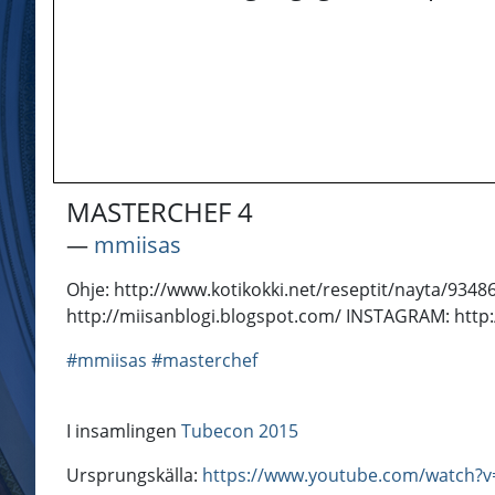
MASTERCHEF 4
―
mmiisas
Ohje: http://www.kotikokki.net/reseptit/nayta/9
http://miisanblogi.blogspot.com/ INSTAGRAM: http
#mmiisas
#masterchef
I insamlingen
Tubecon 2015
Ursprungskälla:
https://www.youtube.com/watch?