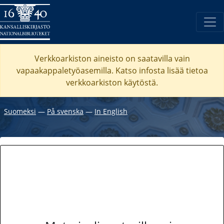
Verkkoarkiston aineisto on saatavilla vain
vapaakappaletyöasemilla. Katso
infosta
lisää tietoa
verkkoarkiston käytöstä.
Suomeksi
―
På svenska
―
In English