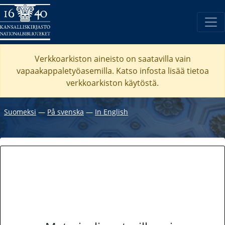
Verkkoarkiston aineisto on saatavilla vain
vapaakappaletyöasemilla. Katso
infosta
lisää tietoa
verkkoarkiston käytöstä.
Suomeksi
―
På svenska
―
In English