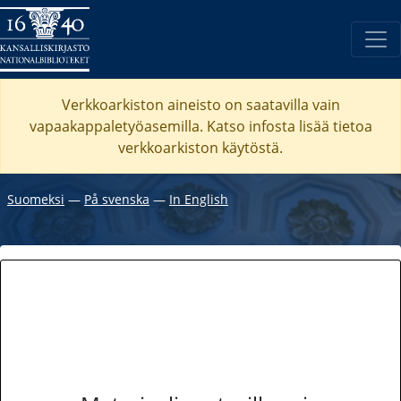
Verkkoarkiston aineisto on saatavilla vain
vapaakappaletyöasemilla. Katso
infosta
lisää tietoa
verkkoarkiston käytöstä.
Suomeksi
―
På svenska
―
In English