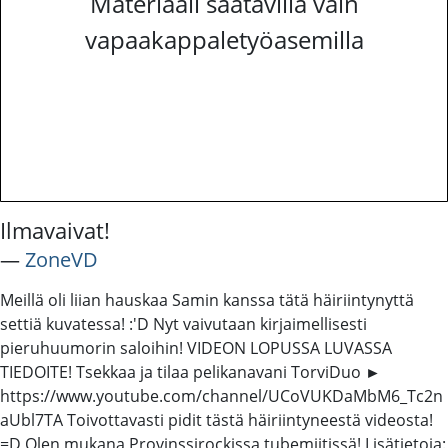
Materiaali saatavilla vain
vapaakappaletyöasemilla
Ilmavaivat!
―
ZoneVD
Meillä oli liian hauskaa Samin kanssa tätä häiriintynyttä
settiä kuvatessa! :'D Nyt vaivutaan kirjaimellisesti
pieruhuumorin saloihin! VIDEON LOPUSSA LUVASSA
TIEDOITE! Tsekkaa ja tilaa pelikanavani TorviDuo ►
https://www.youtube.com/channel/UCoVUKDaMbM6_Tc2n
aUbl7TA Toivottavasti pidit tästä häiriintyneestä videosta!
=D Olen mukana Provinssirockissa tubemiitissä! Lisätietoja: