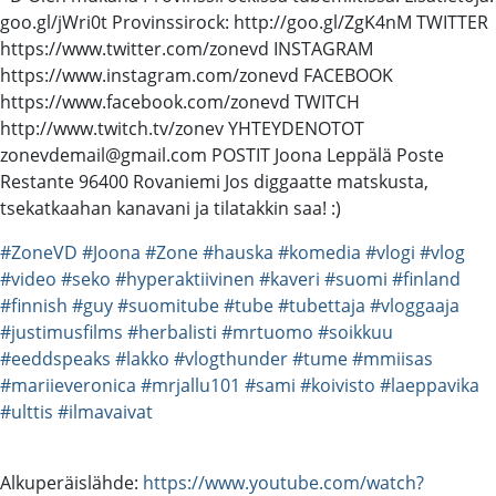
goo.gl/jWri0t Provinssirock: http://goo.gl/ZgK4nM TWITTER
https://www.twitter.com/zonevd INSTAGRAM
https://www.instagram.com/zonevd FACEBOOK
https://www.facebook.com/zonevd TWITCH
http://www.twitch.tv/zonev YHTEYDENOTOT
zonevdemail@gmail.com POSTIT Joona Leppälä Poste
Restante 96400 Rovaniemi Jos diggaatte matskusta,
tsekatkaahan kanavani ja tilatakkin saa! :)
#ZoneVD
#Joona
#Zone
#hauska
#komedia
#vlogi
#vlog
#video
#seko
#hyperaktiivinen
#kaveri
#suomi
#finland
#finnish
#guy
#suomitube
#tube
#tubettaja
#vloggaaja
#justimusfilms
#herbalisti
#mrtuomo
#soikkuu
#eeddspeaks
#lakko
#vlogthunder
#tume
#mmiisas
#mariieveronica
#mrjallu101
#sami
#koivisto
#laeppavika
#ulttis
#ilmavaivat
Alkuperäislähde:
https://www.youtube.com/watch?