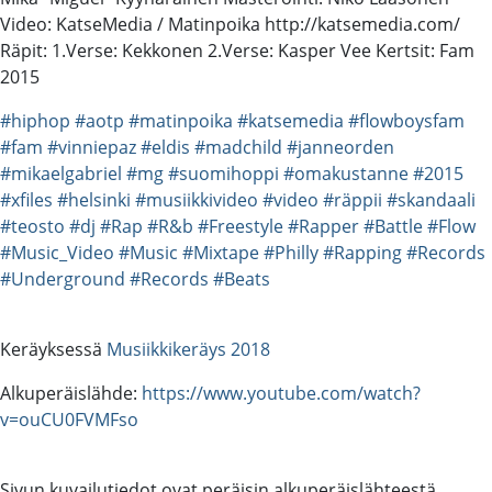
Video: KatseMedia / Matinpoika http://katsemedia.com/
Räpit: 1.Verse: Kekkonen 2.Verse: Kasper Vee Kertsit: Fam
2015
#hiphop
#aotp
#matinpoika
#katsemedia
#flowboysfam
#fam
#vinniepaz
#eldis
#madchild
#janneorden
#mikaelgabriel
#mg
#suomihoppi
#omakustanne
#2015
#xfiles
#helsinki
#musiikkivideo
#video
#räppii
#skandaali
#teosto
#dj
#Rap
#R&b
#Freestyle
#Rapper
#Battle
#Flow
#Music_Video
#Music
#Mixtape
#Philly
#Rapping
#Records
#Underground
#Records
#Beats
Keräyksessä
Musiikkikeräys 2018
Alkuperäislähde:
https://www.youtube.com/watch?
v=ouCU0FVMFso
Sivun kuvailutiedot ovat peräisin alkuperäislähteestä