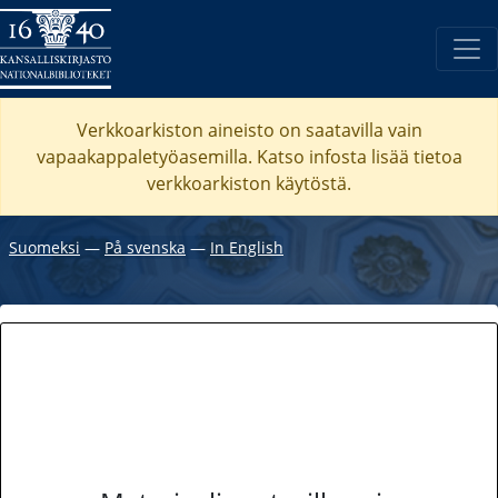
Verkkoarkiston aineisto on saatavilla vain
vapaakappaletyöasemilla. Katso
infosta
lisää tietoa
verkkoarkiston käytöstä.
Suomeksi
―
På svenska
―
In English