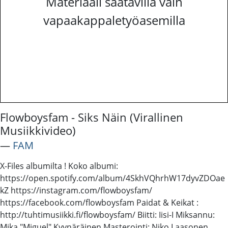
Materiaali saatavilla vain
vapaakappaletyöasemilla
Flowboysfam - Siks Näin (Virallinen
Musiikkivideo)
―
FAM
X-Files albumilta ! Koko albumi:
https://open.spotify.com/album/4SkhVQhrhW17dyvZDOae
kZ https://instagram.com/flowboysfam/
https://facebook.com/flowboysfam Paidat & Keikat :
http://tuhtimusiikki.fi/flowboysfam/ Biitti: Iisi-I Miksannu:
Mika "Miguel" Kyynäräinen Masterointi: Niko Laasonen