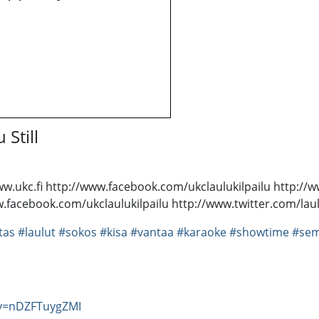
 Still
ww.ukc.fi http://www.facebook.com/ukclaulukilpailu http://ww
w.facebook.com/ukclaulukilpailu http://www.twitter.com/laul
tas
#laulut
#sokos
#kisa
#vantaa
#karaoke
#showtime
#semi
?v=nDZFTuygZMI