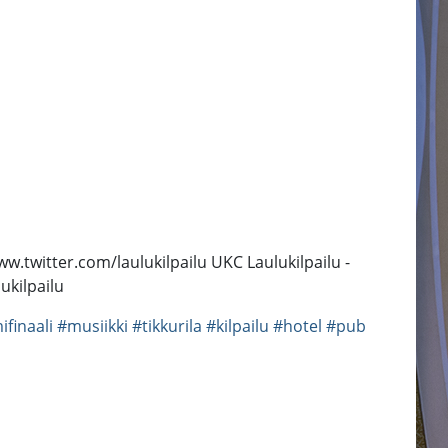
w.twitter.com/laulukilpailu UKC Laulukilpailu -
ukilpailu
finaali
#musiikki
#tikkurila
#kilpailu
#hotel
#pub