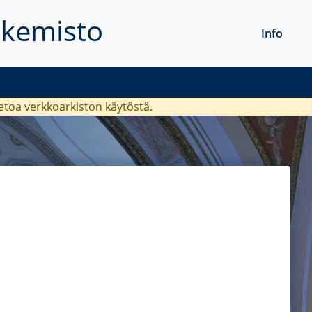
akemisto
Info
ietoa verkkoarkiston käytöstä.