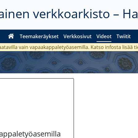
inen verkkoarkisto – H
Teemakeräykset
Verkkosivut
Videot
Twiitit
aatavilla vain vapaakappaletyöasemilla. Katso
infosta
lisää t
kappaletyöasemilla