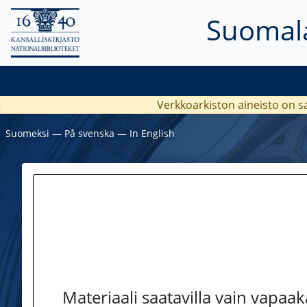
Suomala
Verkkoarkiston aineisto on s
Suomeksi
―
På svenska
―
In English
Materiaali saatavilla vain vapaa