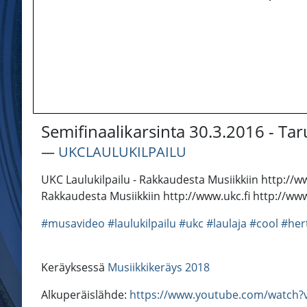
Semifinaalikarsinta 30.3.2016 - Taru
―
UKCLAULUKILPAILU
UKC Laulukilpailu - Rakkaudesta Musiikkiin http://w
Rakkaudesta Musiikkiin http://www.ukc.fi http://ww
#musavideo
#laulukilpailu
#ukc
#laulaja
#cool
#her
Keräyksessä
Musiikkikeräys 2018
Alkuperäislähde:
https://www.youtube.com/watch