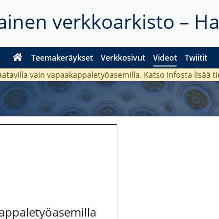
inen verkkoarkisto – H
Teemakeräykset
Verkkosivut
Videot
Twiitit
aatavilla vain vapaakappaletyöasemilla. Katso
infosta
lisää t
kappaletyöasemilla