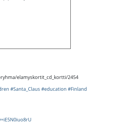
teryhma/elamyskortit_cd_kortti/2454
dren
#Santa_Claus
#education
#Finland
v=iE5N0iuo8rU