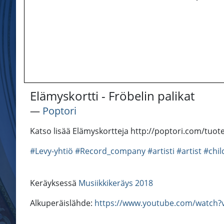
Elämyskortti - Fröbelin palikat
―
Poptori
Katso lisää Elämyskortteja http://poptori.com/tuo
#Levy-yhtiö
#Record_company
#artisti
#artist
#chil
Keräyksessä
Musiikkikeräys 2018
Alkuperäislähde:
https://www.youtube.com/watch?