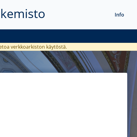
akemisto
Info
ietoa verkkoarkiston käytöstä.