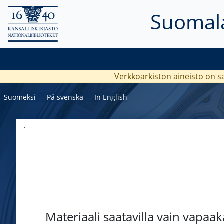
Suomala
Verkkoarkiston aineisto on s
Suomeksi
―
På svenska
―
In English
Materiaali saatavilla vain vapaa