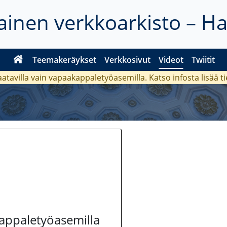
inen verkkoarkisto – H
Teemakeräykset
Verkkosivut
Videot
Twiitit
aatavilla vain vapaakappaletyöasemilla. Katso
infosta
lisää t
kappaletyöasemilla