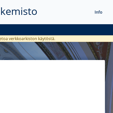
akemisto
Info
ietoa verkkoarkiston käytöstä.