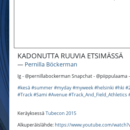
KADONUTTA RUUVIA ETSIMÄSSÄ
―
Pernilla Böckerman
Ig - @pernillabockerman Snapchat - @piippulaama -
#kesä
#summer
#myday
#myweek
#helsinki
#hki
#
#Track
#Sami
#Avenue
#Track_And_Field_Athletics
Keräyksessä
Tubecon 2015
Alkuperäislähde:
https://www.youtube.com/watch?