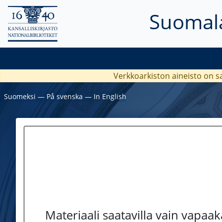
Suomala
Verkkoarkiston aineisto on s
Suomeksi
―
På svenska
―
In English
Materiaali saatavilla vain vapaa