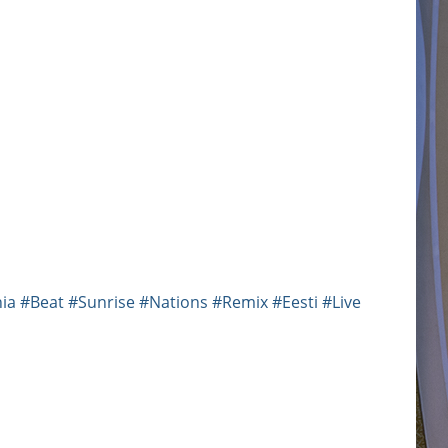
ia
#Beat
#Sunrise
#Nations
#Remix
#Eesti
#Live