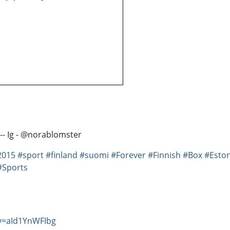
-- Ig - @norablomster
2015
#sport
#finland
#suomi
#Forever
#Finnish
#Box
#Eston
#Sports
v=aId1YnWFIbg