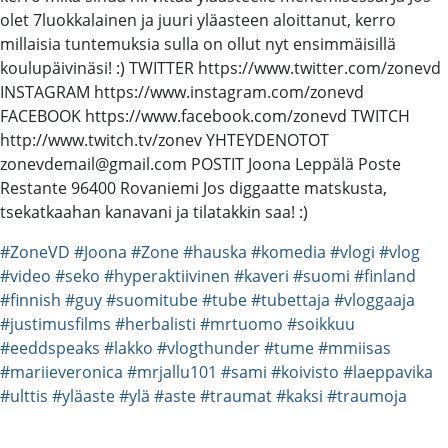
olet 7luokkalainen ja juuri yläasteen aloittanut, kerro
millaisia tuntemuksia sulla on ollut nyt ensimmäisillä
koulupäivinäsi! :) TWITTER https://www.twitter.com/zonevd
INSTAGRAM https://www.instagram.com/zonevd
FACEBOOK https://www.facebook.com/zonevd TWITCH
http://www.twitch.tv/zonev YHTEYDENOTOT
zonevdemail@gmail.com POSTIT Joona Leppälä Poste
Restante 96400 Rovaniemi Jos diggaatte matskusta,
tsekatkaahan kanavani ja tilatakkin saa! :)
#ZoneVD
#Joona
#Zone
#hauska
#komedia
#vlogi
#vlog
#video
#seko
#hyperaktiivinen
#kaveri
#suomi
#finland
#finnish
#guy
#suomitube
#tube
#tubettaja
#vloggaaja
#justimusfilms
#herbalisti
#mrtuomo
#soikkuu
#eeddspeaks
#lakko
#vlogthunder
#tume
#mmiisas
#mariieveronica
#mrjallu101
#sami
#koivisto
#laeppavika
#ulttis
#yläaste
#ylä
#aste
#traumat
#kaksi
#traumoja