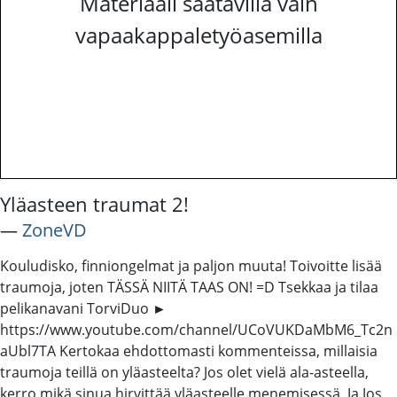
Materiaali saatavilla vain
vapaakappaletyöasemilla
Yläasteen traumat 2!
―
ZoneVD
Kouludisko, finniongelmat ja paljon muuta! Toivoitte lisää
traumoja, joten TÄSSÄ NIITÄ TAAS ON! =D Tsekkaa ja tilaa
pelikanavani TorviDuo ►
https://www.youtube.com/channel/UCoVUKDaMbM6_Tc2n
aUbl7TA Kertokaa ehdottomasti kommenteissa, millaisia
traumoja teillä on yläasteelta? Jos olet vielä ala-asteella,
kerro mikä sinua hirvittää yläasteelle menemisessä. Ja Jos