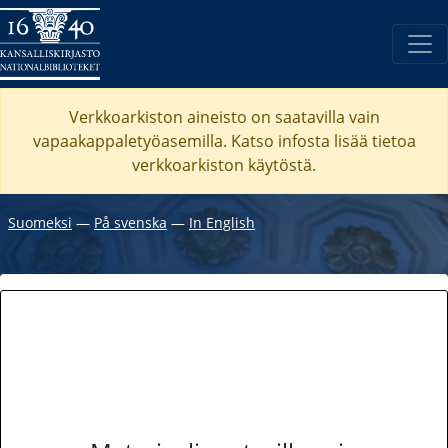
Verkkoarkiston aineisto on saatavilla vain
vapaakappaletyöasemilla. Katso
infosta
lisää tietoa
verkkoarkiston käytöstä.
Suomeksi
―
På svenska
―
In English