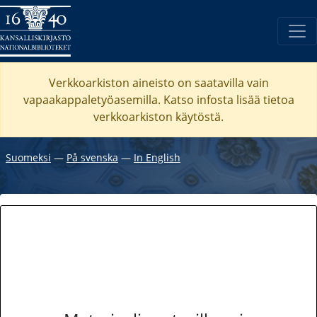
Verkkoarkiston aineisto on saatavilla vain
vapaakappaletyöasemilla. Katso
infosta
lisää tietoa
verkkoarkiston käytöstä.
Suomeksi
―
På svenska
―
In English