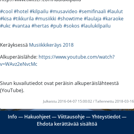
#cool
#hotel
#kilpailu
#musavideo
#semifinaali
#laulut
#kisa
#tikkurila
#musiikki
#showtime
#laulaja
#karaoke
#ukc
#vantaa
#hertas
#pub
#sokos
#laulukilpailu
Keräyksessä
Musiikkikeräys 2018
Alkuperäislähde:
https://www.youtube.com/watch?
v=WAvz2eNvcMc
Sivun kuvailutiedot ovat peräisin alkuperäislähteestä
(YouTube).
Julkaistu 2016-04-07 15:00:02 / Tallennettu 2018-03-16
Info
―
Hakuohjeet
―
Viittausohje
―
Yhteystiedot
―
Ehdota kerättävää sisältöä