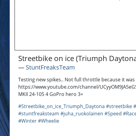
Streetbike on ice (Triumph Dayton
―
StuntFreaksTeam
Testing new spikes.. Not full throttle because it wa
https://www.youtube.com/channel/UCyyOM9JA5eGSe
MKII 24-105 4 GoPro hero 3+
#Streetbike_on_ice_Triumph_Daytona
#streetbike
#
#stuntfreaksteam
#juha_ruokolainen
#Speed
#Race
#Winter
#Wheelie