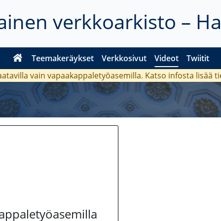
inen verkkoarkisto – H
Teemakeräykset
Verkkosivut
Videot
Twiitit
aatavilla vain vapaakappaletyöasemilla. Katso
infosta
lisää t
kappaletyöasemilla