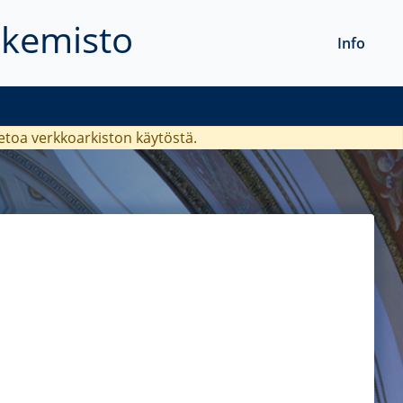
akemisto
Info
ietoa verkkoarkiston käytöstä.