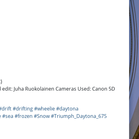
)
edit: Juha Ruokolainen Cameras Used: Canon 5D
#drift
#drifting
#wheelie
#daytona
e
#sea
#frozen
#Snow
#Triumph_Daytona_675