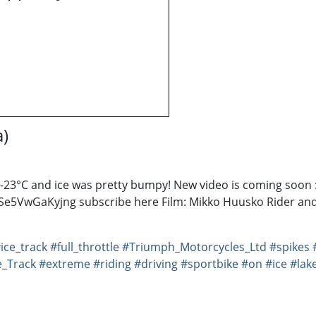
a)
s -23°C and ice was pretty bumpy! New video is coming soon :
5VwGaKyjng subscribe here Film: Mikko Huusko Rider and 
ice_track
#full_throttle
#Triumph_Motorcycles_Ltd
#spikes
_Track
#extreme
#riding
#driving
#sportbike
#on
#ice
#lak