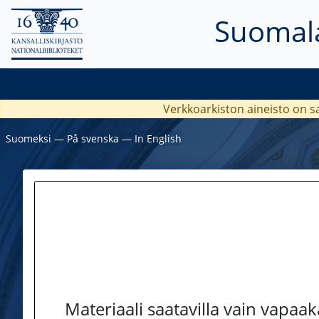
Suomala
Verkkoarkiston aineisto on s
Suomeksi
―
På svenska
―
In English
Materiaali saatavilla vain vapaa