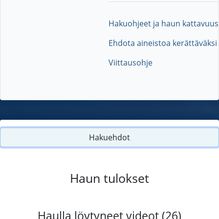
Hakuohjeet ja haun kattavuus
Ehdota aineistoa kerättäväksi
Viittausohje
Hakuehdot
Haun tulokset
Haulla löytyneet videot (26)