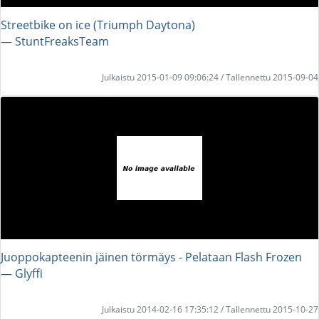
Streetbike on ice (Triumph Daytona)
― StuntFreaksTeam
Julkaistu 2015-01-09 09:06:24 / Tallennettu 2015-09-04
Juoppokapteenin jäinen törmäys - Pelataan Flash Frozen
― Glyffi
Julkaistu 2014-02-16 17:35:12 / Tallennettu 2015-10-27