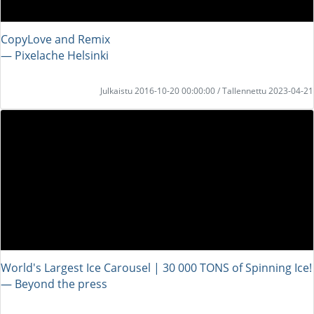
CopyLove and Remix
― Pixelache Helsinki
Julkaistu 2016-10-20 00:00:00 / Tallennettu 2023-04-21
World's Largest Ice Carousel | 30 000 TONS of Spinning Ice!
― Beyond the press