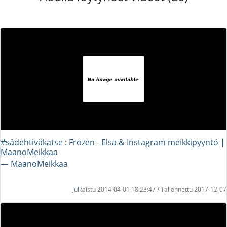
#sädehtiväkatse : Frozen - Elsa & Instagram meikkipyyntö |
MaanoMeikkaa
― MaanoMeikkaa
Julkaistu 2014-04-01 18:23:47 / Tallennettu 2017-12-07