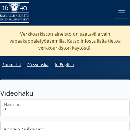
Verkkoarkiston aineisto on saatavilla vain
vapaakappaletyöasemilla. Katso
infosta
lisää tietoa
verkkoarkiston käytöstä.
Suomeksi
―
På svenska
―
In English
Videohaku
Hakusana:
Kanava / julkaisija: