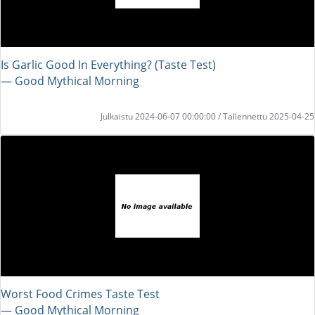
Is Garlic Good In Everything? (Taste Test)
― Good Mythical Morning
Julkaistu 2024-06-07 00:00:00 / Tallennettu 2025-04-25
Worst Food Crimes Taste Test
― Good Mythical Morning