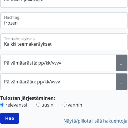
Hashtag:
Teemakeräykset:
Päivämäärästä: pp/kk/vvvv
...
Päivämäärään: pp/kk/vvvv
...
Tulosten järjestäminen:
relevanssi
uusin
vanhin
Näytä/piilota lisää hakuehtoja