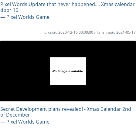
Pixel Words Update that never happened.... Xmas calendar
door 16
― Pixel Worlds Game
Julkaistu 2020-12-16 00:00:00 / Tallennettu 2021-05-17
Secret Development plans revealed! - Xmas Calendar 2nd
of December
― Pixel Worlds Game