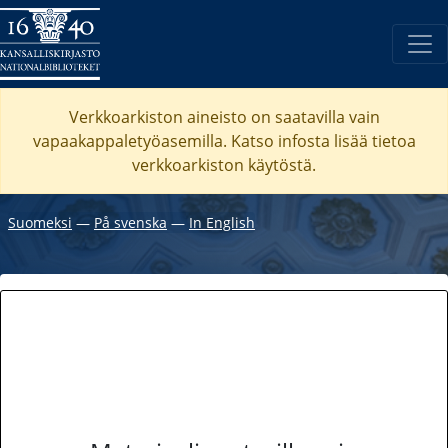
Verkkoarkiston aineisto on saatavilla vain
vapaakappaletyöasemilla. Katso
infosta
lisää tietoa
verkkoarkiston käytöstä.
Suomeksi
―
På svenska
―
In English