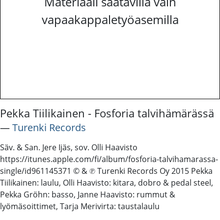
Materiaali saatavilla vain
vapaakappaletyöasemilla
Pekka Tiilikainen - Fosforia talvihämärässä
―
Turenki Records
Säv. & San. Jere Ijäs, sov. Olli Haavisto
https://itunes.apple.com/fi/album/fosforia-talvihamarassa-
single/id961145371 © & ℗ Turenki Records Oy 2015 Pekka
Tiilikainen: laulu, Olli Haavisto: kitara, dobro & pedal steel,
Pekka Gröhn: basso, Janne Haavisto: rummut &
lyömäsoittimet, Tarja Merivirta: taustalaulu