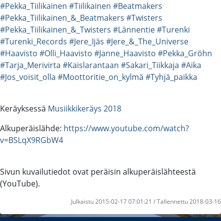
#Pekka_Tiilikainen
#Tiilikainen
#Beatmakers
#Pekka_Tiilikainen_&_Beatmakers
#Twisters
#Pekka_Tiilikainen_&_Twisters
#Lännentie
#Turenki
#Turenki_Records
#Jere_Ijäs
#Jere_&_The_Universe
#Haavisto
#Olli_Haavisto
#Janne_Haavisto
#Pekka_Gröhn
#Tarja_Merivirta
#Kaislarantaan
#Sakari_Tiikkaja
#Aika
#Jos_voisit_olla
#Moottoritie_on_kylmä
#Tyhjä_paikka
Keräyksessä
Musiikkikeräys 2018
Alkuperäislähde:
https://www.youtube.com/watch?
v=BSLqX9RGbW4
Sivun kuvailutiedot ovat peräisin alkuperäislähteestä
(YouTube).
Julkaistu 2015-02-17 07:01:21 / Tallennettu 2018-03-16