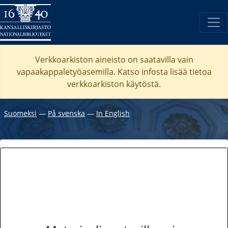
Verkkoarkiston aineisto on saatavilla vain
vapaakappaletyöasemilla. Katso
infosta
lisää tietoa
verkkoarkiston käytöstä.
Suomeksi
―
På svenska
―
In English