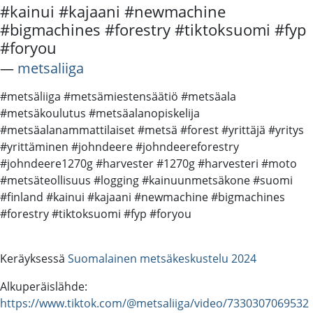
#kainui #kajaani #newmachine
#bigmachines #forestry #tiktoksuomi #fyp
#foryou
―
metsaliiga
#metsäliiga #metsämiestensäätiö #metsäala
#metsäkoulutus #metsäalanopiskelija
#metsäalanammattilaiset #metsä #forest #yrittäjä #yritys
#yrittäminen #johndeere #johndeereforestry
#johndeere1270g #harvester #1270g #harvesteri #moto
#metsäteollisuus #logging #kainuunmetsäkone #suomi
#finland #kainui #kajaani #newmachine #bigmachines
#forestry #tiktoksuomi #fyp #foryou
Keräyksessä
Suomalainen metsäkeskustelu 2024
Alkuperäislähde:
https://www.tiktok.com/@metsaliiga/video/7330307069532