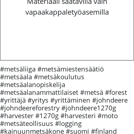
Materiaali saatavilla vain
vapaakappaletyöasemilla
#metsäliiga #metsämiestensäätiö
#metsäala #metsäkoulutus
#metsäalanopiskelija
#metsäalanammattilaiset #metsä #forest
#yrittäjä #yritys #yrittäminen #johndeere
#johndeereforestry #johndeere1270g
#harvester #1270g #harvesteri #moto
#metsäteollisuus #logging
#kainuunmetsäkone #suomi #finland