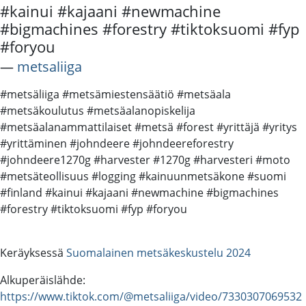
#kainui #kajaani #newmachine
#bigmachines #forestry #tiktoksuomi #fyp
#foryou
―
metsaliiga
#metsäliiga #metsämiestensäätiö #metsäala
#metsäkoulutus #metsäalanopiskelija
#metsäalanammattilaiset #metsä #forest #yrittäjä #yritys
#yrittäminen #johndeere #johndeereforestry
#johndeere1270g #harvester #1270g #harvesteri #moto
#metsäteollisuus #logging #kainuunmetsäkone #suomi
#finland #kainui #kajaani #newmachine #bigmachines
#forestry #tiktoksuomi #fyp #foryou
Keräyksessä
Suomalainen metsäkeskustelu 2024
Alkuperäislähde:
https://www.tiktok.com/@metsaliiga/video/7330307069532