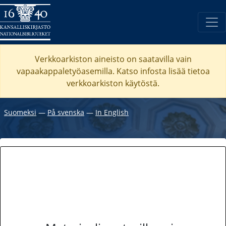
Verkkoarkiston aineisto on saatavilla vain
vapaakappaletyöasemilla. Katso
infosta
lisää tietoa
verkkoarkiston käytöstä.
Suomeksi
―
På svenska
―
In English