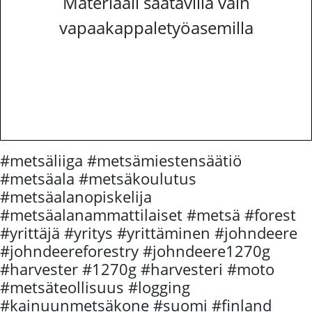
Materiaali saatavilla vain
vapaakappaletyöasemilla
#metsäliiga #metsämiestensäätiö
#metsäala #metsäkoulutus
#metsäalanopiskelija
#metsäalanammattilaiset #metsä #forest
#yrittäjä #yritys #yrittäminen #johndeere
#johndeereforestry #johndeere1270g
#harvester #1270g #harvesteri #moto
#metsäteollisuus #logging
#kainuunmetsäkone #suomi #finland