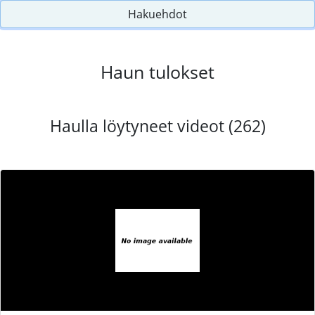
Hakuehdot
Haun tulokset
Haulla löytyneet videot (262)