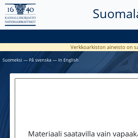
Suomala
Verkkoarkiston aineisto on s
Suomeksi
―
På svenska
―
In English
Materiaali saatavilla vain vapaa