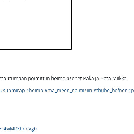
ntoutumaan poimittiin heimojäsenet Päkä ja Hätä-Miikka.
#suomiräp
#heimo
#mä_meen_naimisiin
#thube_hefner
#p
?v=4wMRXbdeVg0