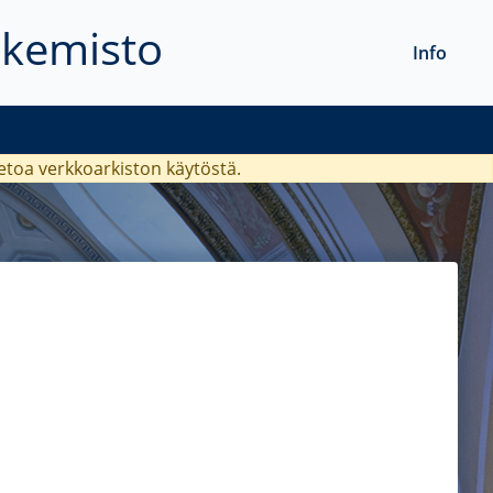
akemisto
Info
ietoa verkkoarkiston käytöstä.