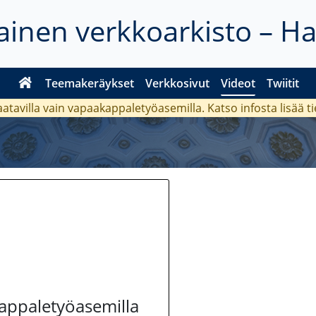
inen verkkoarkisto – H
Teemakeräykset
Verkkosivut
Videot
Twiitit
aatavilla vain vapaakappaletyöasemilla. Katso
infosta
lisää t
kappaletyöasemilla