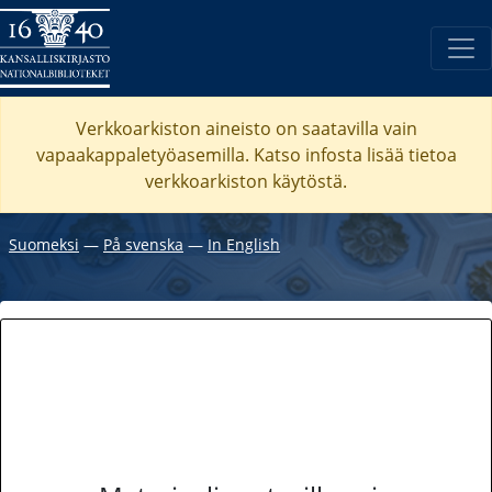
Verkkoarkiston aineisto on saatavilla vain
vapaakappaletyöasemilla. Katso
infosta
lisää tietoa
verkkoarkiston käytöstä.
Suomeksi
―
På svenska
―
In English