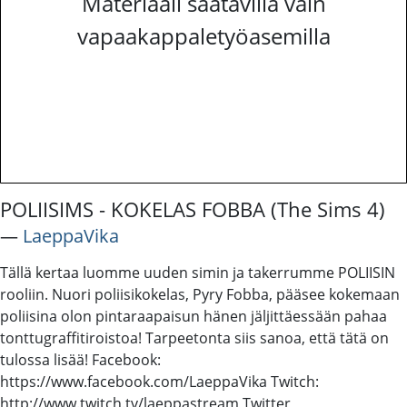
Materiaali saatavilla vain
vapaakappaletyöasemilla
POLIISIMS - KOKELAS FOBBA (The Sims 4)
―
LaeppaVika
Tällä kertaa luomme uuden simin ja takerrumme POLIISIN
rooliin. Nuori poliisikokelas, Pyry Fobba, pääsee kokemaan
poliisina olon pintaraapaisun hänen jäljittäessään pahaa
tonttugraffitiroistoa! Tarpeetonta siis sanoa, että tätä on
tulossa lisää! Facebook:
https://www.facebook.com/LaeppaVika Twitch:
http://www.twitch.tv/laeppastream Twitter