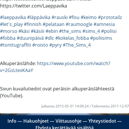
https://twitter.com/Laeppavika
#laeppavika
#läppävika
#rauski
#fisu
#keimo
#prototailz
#let's_play
#finnish
#pelataan
#raumoogle
#amnesia
#morso
#käsi
#käsiii
#ebin
#the_sims
#sims_4
#poliisi
#fobba
#duunipäivä
#dlc
#kokelas_fobba
#poliisims
#tonttugraffiti
#roisto
#pyry
#The_Sims_4
Alkuperäislähde:
https://www.youtube.com/watch?
v=2GsLtexKAaY
Sivun kuvailutiedot ovat peräisin alkuperäislähteestä
(YouTube).
Julkaistu 2015-05-31 14:00:24 / Tallennettu 2017-12-07
Info
―
Hakuohjeet
―
Viittausohje
―
Yhteystiedot
―
Ehdota kerättävää sisältöä