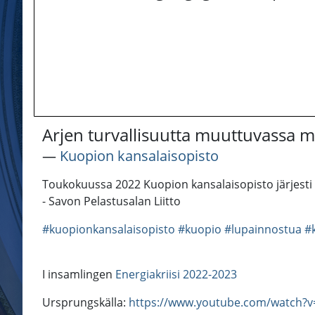
Arjen turvallisuutta muuttuvassa m
―
Kuopion kansalaisopisto
Toukokuussa 2022 Kuopion kansalaisopisto järjesti k
- Savon Pelastusalan Liitto
#kuopionkansalaisopisto
#kuopio
#lupainnostua
#
I insamlingen
Energiakriisi 2022-2023
Ursprungskälla:
https://www.youtube.com/watch?v