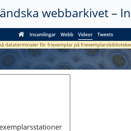
ländska webbarkivet – I
Insamlingar
Webb
Videor
Tweets
 på dataterminaler för friexemplar på friexemplarsbiblioteke
riexemplarsstationer