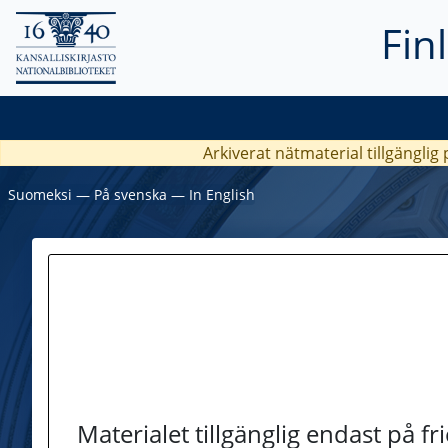
Fin
Arkiverat nätmaterial tillgänglig
Suomeksi
―
På svenska
―
In English
Materialet tillgänglig endast på f