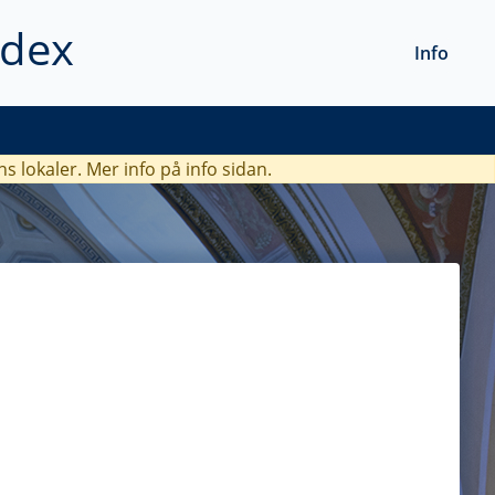
ndex
Info
ns lokaler. Mer info
på info sidan.