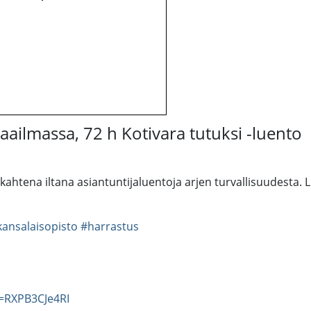
aailmassa, 72 h Kotivara tutuksi -luento
ahtena iltana asiantuntijaluentoja arjen turvallisuudesta. 
kansalaisopisto
#harrastus
=RXPB3CJe4RI