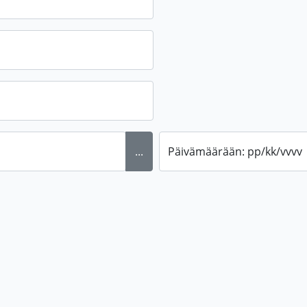
...
Päivämäärään: pp/kk/vvvv