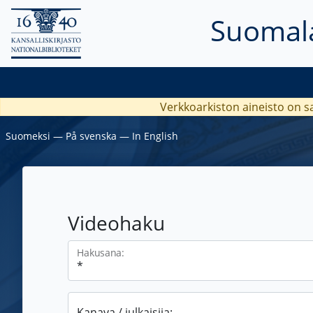
Suomala
Verkkoarkiston aineisto on s
Suomeksi
―
På svenska
―
In English
Videohaku
Hakusana:
Kanava / julkaisija: