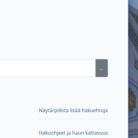
...
Näytä/piilota lisää hakuehtoja
Hakuohjeet ja haun kattavuus