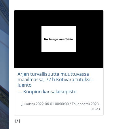
Arjen turvallisuutta muuttuvassa
maailmassa, 72 h Kotivara tutuksi -
luento
― Kuopion kansalaisopisto
Julkaistu 2022-06-01 00:00:00 / Tallennettu 2023-
01-23
1/1