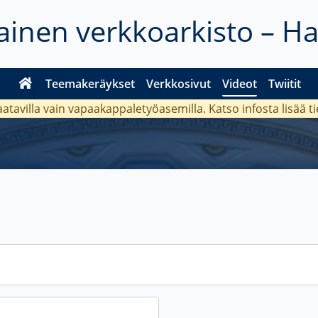
inen verkkoarkisto – H
Teemakeräykset
Verkkosivut
Videot
Twiitit
aatavilla vain vapaakappaletyöasemilla. Katso
infosta
lisää t