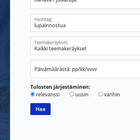
Hashtag:
Teemakeräykset:
Päivämäärästä: pp/kk/vvvv
Tulosten järjestäminen:
relevanssi
uusin
vanhin