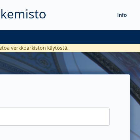
akemisto
Info
ietoa verkkoarkiston käytöstä.