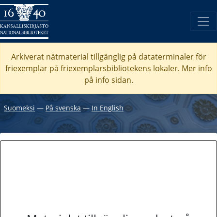
Arkiverat nätmaterial tillgänglig på dataterminaler för
friexemplar på friexemplarsbibliotekens lokaler. Mer info
på info sidan.
Suomeksi
―
På svenska
―
In English