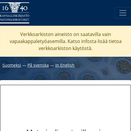
Verkkoarkiston aineisto on saatavilla vain
vapaakappaletyöasemilla. Katso
infosta
lisää tietoa
verkkoarkiston käytöstä.
Suomeksi
―
På svenska
―
In English