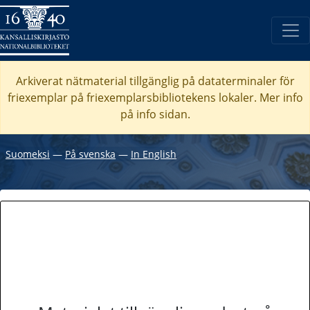
Arkiverat nätmaterial tillgänglig på dataterminaler för
friexemplar på friexemplarsbibliotekens lokaler. Mer info
på info sidan.
Suomeksi
―
På svenska
―
In English