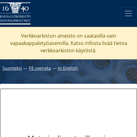
Verkkoarkiston aineisto on saatavilla vain
vapaakappaletyöasemilla. Katso
infosta
lisää tietoa
verkkoarkiston käytöstä.
Suomeksi
―
På svenska
―
In English