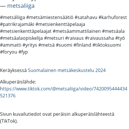
―
metsaliiga
#metsäliiga #metsämiestensäätiö #satahavu #karhuforest
#patrikrajamäki #metsienkenttäpelaaja
#metsienkenttäpelaajat #metsäammattilainen #metsäala
#metsäalaopiskelija #metsuri #raivaus #raivaussaha #työ
#ammatti #yritys #metsä #suomi #finland #tiktoksuomi
#foryou #fyp
Keräyksessä
Suomalainen metsäkeskustelu 2024
Alkuperäislähde:
https://www.tiktok.com/@metsaliiga/video/7420095444434
521376
Sivun kuvailutiedot ovat peräisin alkuperäislähteestä
(TikTok).