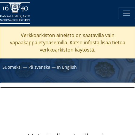
Verkkoarkiston aineisto on saatavilla vain
vapaakappaletyöasemilla. Katso
infosta
lisää tietoa
verkkoarkiston käytöstä.
Suomeksi
―
På svenska
―
In English