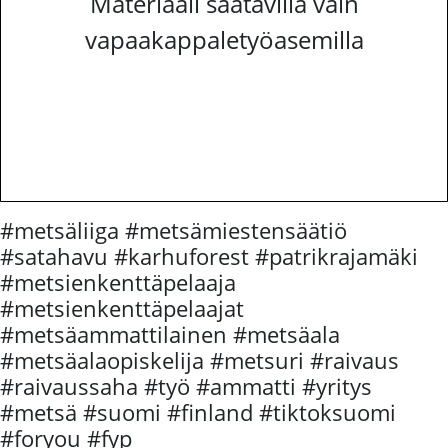
Materiaali saatavilla vain
vapaakappaletyöasemilla
#metsäliiga #metsämiestensäätiö
#satahavu #karhuforest #patrikrajamäki
#metsienkenttäpelaaja
#metsienkenttäpelaajat
#metsäammattilainen #metsäala
#metsäalaopiskelija #metsuri #raivaus
#raivaussaha #työ #ammatti #yritys
#metsä #suomi #finland #tiktoksuomi
#foryou #fyp