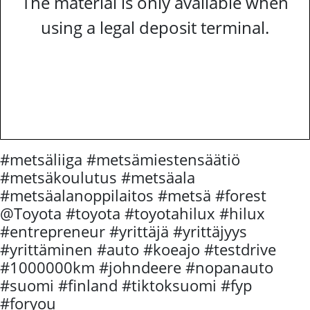
The material is only available when
using a legal deposit terminal.
#metsäliiga #metsämiestensäätiö
#metsäkoulutus #metsäala
#metsäalanoppilaitos #metsä #forest
@Toyota #toyota #toyotahilux #hilux
#entrepreneur #yrittäjä #yrittäjyys
#yrittäminen #auto #koeajo #testdrive
#1000000km #johndeere #nopanauto
#suomi #finland #tiktoksuomi #fyp
#foryou