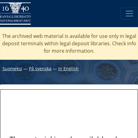
The archived web material is available for use only in legal
deposit terminals within legal deposit libraries. Check
info
for more information.
Suomeksi
―
På svenska
―
In English