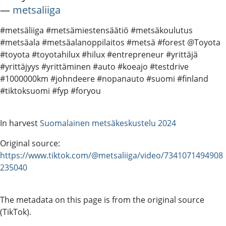
―
metsaliiga
#metsäliiga #metsämiestensäätiö #metsäkoulutus
#metsäala #metsäalanoppilaitos #metsä #forest @Toyota
#toyota #toyotahilux #hilux #entrepreneur #yrittäjä
#yrittäjyys #yrittäminen #auto #koeajo #testdrive
#1000000km #johndeere #nopanauto #suomi #finland
#tiktoksuomi #fyp #foryou
In harvest
Suomalainen metsäkeskustelu 2024
Original source:
https://www.tiktok.com/@metsaliiga/video/7341071494908
235040
The metadata on this page is from the original source
(TikTok).