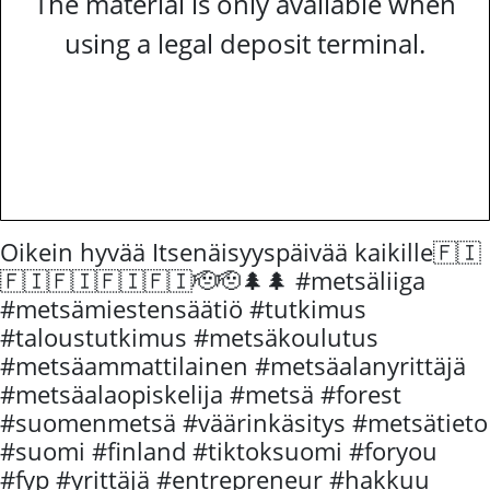
The material is only available when
using a legal deposit terminal.
Oikein hyvää Itsenäisyyspäivää kaikille🇫🇮
🇫🇮🇫🇮🇫🇮🇫🇮🫡🫡🌲🌲 #metsäliiga
#metsämiestensäätiö #tutkimus
#taloustutkimus #metsäkoulutus
#metsäammattilainen #metsäalanyrittäjä
#metsäalaopiskelija #metsä #forest
#suomenmetsä #väärinkäsitys #metsätieto
#suomi #finland #tiktoksuomi #foryou
#fyp #yrittäjä #entrepreneur #hakkuu