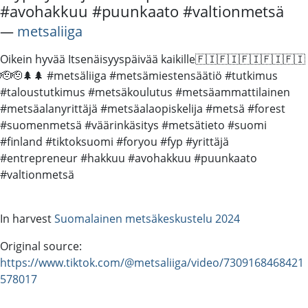
#avohakkuu #puunkaato #valtionmetsä
―
metsaliiga
Oikein hyvää Itsenäisyyspäivää kaikille🇫🇮🇫🇮🇫🇮🇫🇮🇫🇮
🫡🫡🌲🌲 #metsäliiga #metsämiestensäätiö #tutkimus
#taloustutkimus #metsäkoulutus #metsäammattilainen
#metsäalanyrittäjä #metsäalaopiskelija #metsä #forest
#suomenmetsä #väärinkäsitys #metsätieto #suomi
#finland #tiktoksuomi #foryou #fyp #yrittäjä
#entrepreneur #hakkuu #avohakkuu #puunkaato
#valtionmetsä
In harvest
Suomalainen metsäkeskustelu 2024
Original source:
https://www.tiktok.com/@metsaliiga/video/7309168468421
578017