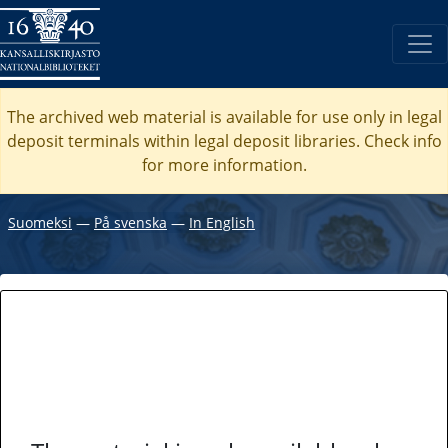
The archived web material is available for use only in legal
deposit terminals within legal deposit libraries. Check
info
for more information.
Suomeksi
―
På svenska
―
In English