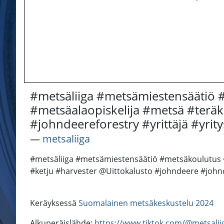
#metsäliiga #metsämiestensäätiö 
#metsäalaopiskelija #metsä #teräke
#johndeereforestry #yrittäjä #yri
―
metsaliiga
#metsäliiga #metsämiestensäätiö #metsäkoulutus #m
#ketju #harvester @Uittokalusto #johndeere #johnd
Keräyksessä
Suomalainen metsäkeskustelu 2024
Alkuperäislähde:
https://www.tiktok.com/@metsali