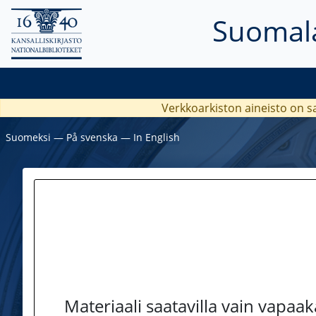
Suomala
Verkkoarkiston aineisto on s
Suomeksi
―
På svenska
―
In English
Materiaali saatavilla vain vapaa