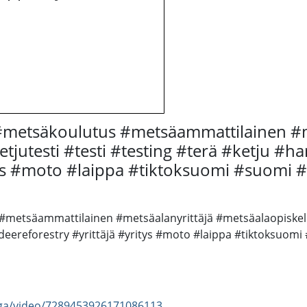
#metsäkoulutus #metsäammattilainen #m
tjutesti #testi #testing #terä #ketju #
tys #moto #laippa #tiktoksuomi #suomi #
etsäammattilainen #metsäalanyrittäjä #metsäalaopiskelija
eereforestry #yrittäjä #yritys #moto #laippa #tiktoksuomi
iga/video/7289453926171086113