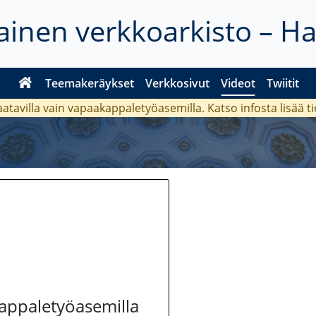
inen verkkoarkisto – H
Teemakeräykset
Verkkosivut
Videot
Twiitit
aatavilla vain vapaakappaletyöasemilla. Katso
infosta
lisää t
kappaletyöasemilla