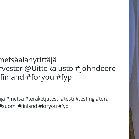
etsäalanyrittäjä
harvester @Uittokalusto #johndeere
finland #foryou #fyp
 #metsä #teräketjutesti #testi #testing #terä
 #suomi #finland #foryou #fyp