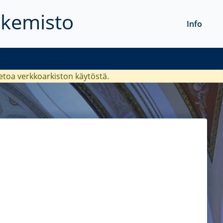
akemisto
Info
ietoa verkkoarkiston käytöstä.