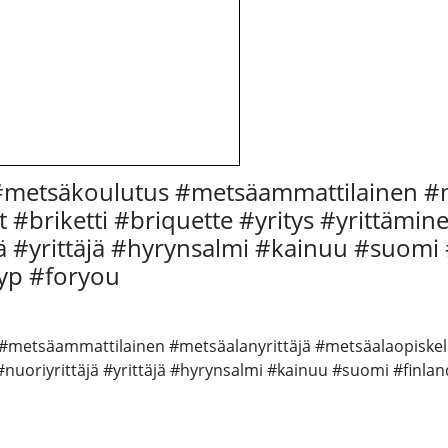
#metsäkoulutus #metsäammattilainen #m
 #briketti #briquette #yritys #yrittämi
 #yrittäjä #hyrynsalmi #kainuu #suomi 
yp #foryou
metsäammattilainen #metsäalanyrittäjä #metsäalaopiskelija
uoriyrittäjä #yrittäjä #hyrynsalmi #kainuu #suomi #finlan