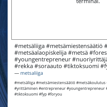
terminal.
#metsäliiga #metsämiestensäätiö 
#metsäalaopiskelija #metsä #forest
#youngentrepreneur #nuoriyrittäjä
#rekka #soraauto #tiktoksuomi #f
―
metsaliiga
#metsäliiga #metsämiestensäätiö #metsäkoulutus #
#yrittäminen #entrepreneur #youngentrepreneur #n
#tiktoksuomi #fyp #foryou