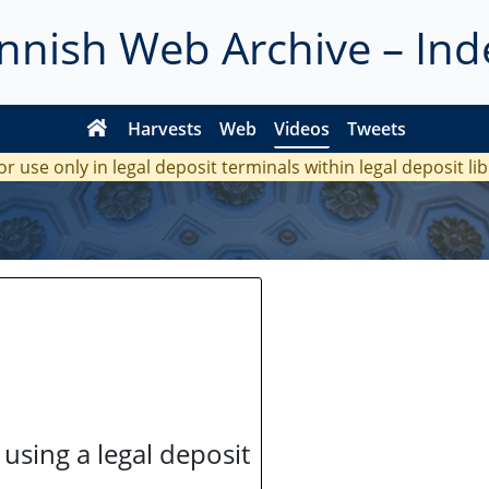
innish Web Archive – Ind
Harvests
Web
Videos
Tweets
or use only in legal deposit terminals within legal deposit li
 using a legal deposit