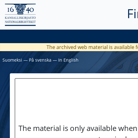
F
The archived web material is available f
Suomeksi
―
På svenska
―
In English
The material is only available when