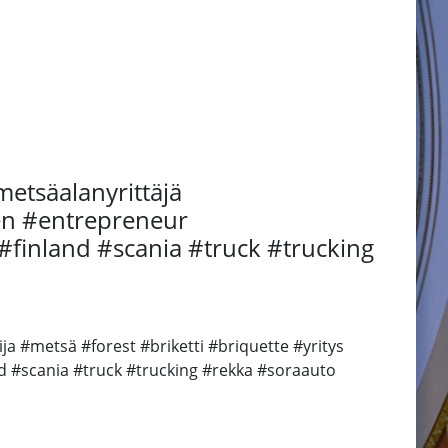
etsäalanyrittäjä
nen #entrepreneur
#finland #scania #truck #trucking
 #metsä #forest #briketti #briquette #yritys
d #scania #truck #trucking #rekka #soraauto