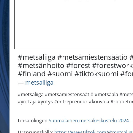
#metsäliiga #metsämiestensäätiö 
#metsänhoito #forest #forestwork 
#finland #suomi #tiktoksuomi #fo
―
metsaliiga
#metsäliiga #metsämiestensäätiö #metsäala #mets
#yrittäjä #yritys #entrepreneur #kouvola #roopeto
I insamlingen
Suomalainen metsäkeskustelu 2024
Ursprungskälla:
https://www.tiktok.com/@metsalii