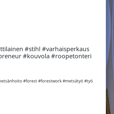
ilainen #stihl #varhaisperkaus
epreneur #kouvola #roopetonteri
etsänhoito #forest #forestwork #metsätyö #työ