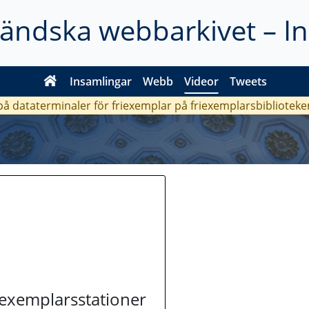
ländska webbarkivet – I
Insamlingar
Webb
Videor
Tweets
 på dataterminaler för friexemplar på friexemplarsbiblioteke
riexemplarsstationer