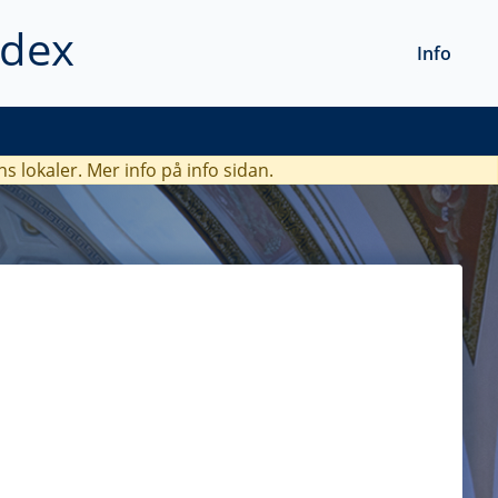
ndex
Info
ns lokaler. Mer info
på info sidan.