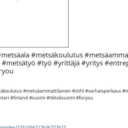
#metsäala #metsäkoulutus #metsäammatt
#metsätyö #työ #yrittäjä #yritys #entr
ryou
äkoulutus #metsäammattilainen #stihl #varhaisperkaus #m
nteri #finland #suomi #tiktoksuomi #foryou
ga/video/7252356717646777627