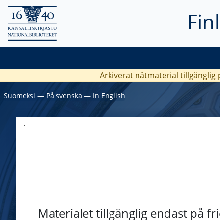
Fin
Arkiverat nätmaterial tillgänglig
Suomeksi
―
På svenska
―
In English
Materialet tillgänglig endast på f