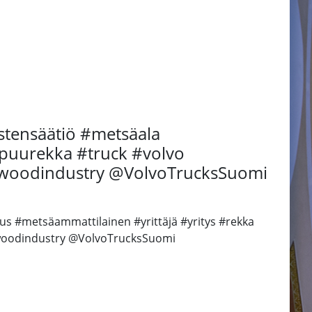
stensäätiö #metsäala
#puurekka #truck #volvo
 #woodindustry @VolvoTrucksSuomi
us #metsäammattilainen #yrittäjä #yritys #rekka
#woodindustry @VolvoTrucksSuomi