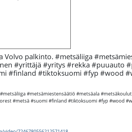
a Volvo palkinto. #metsäliiga #metsämie
en #yrittäjä #yritys #rekka #puuauto 
omi #finland #tiktoksuomi #fyp #wood
. #metsäliiga #metsämiestensäätiö #metsäala #metsäkoulut
forest #metsä #suomi #finland #tiktoksuomi #fyp #wood 
ga/video/7246780556212571418