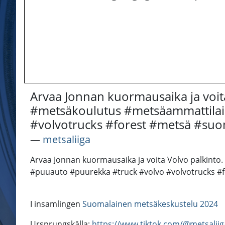
Arvaa Jonnan kuormausaika ja voit
#metsäkoulutus #metsäammattilain
#volvotrucks #forest #metsä #su
―
metsaliiga
Arvaa Jonnan kuormausaika ja voita Volvo palkinto
#puuauto #puurekka #truck #volvo #volvotrucks #
I insamlingen
Suomalainen metsäkeskustelu 2024
Ursprungskälla:
https://www.tiktok.com/@metsalii