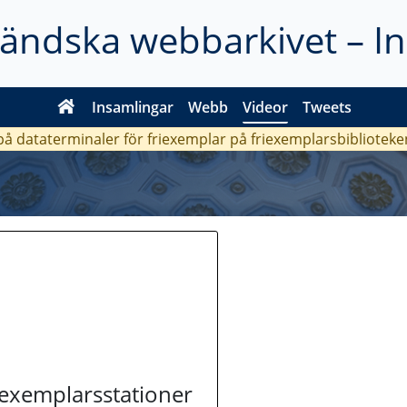
ländska webbarkivet – I
Insamlingar
Webb
Videor
Tweets
 på dataterminaler för friexemplar på friexemplarsbiblioteke
riexemplarsstationer