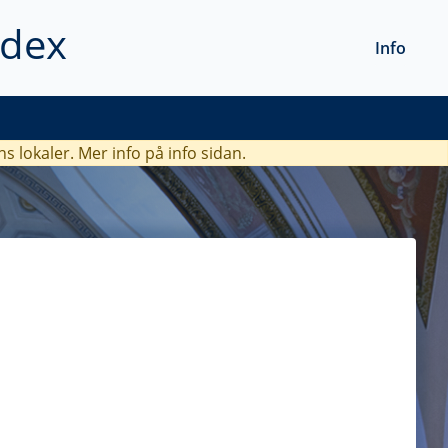
ndex
Info
ns lokaler. Mer info
på info sidan.