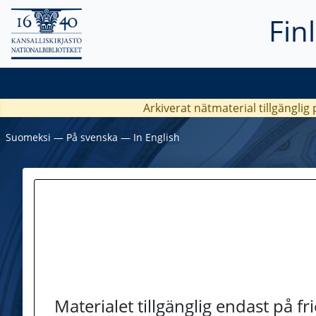
Fin
Arkiverat nätmaterial tillgänglig
Suomeksi
―
På svenska
―
In English
Materialet tillgänglig endast på f