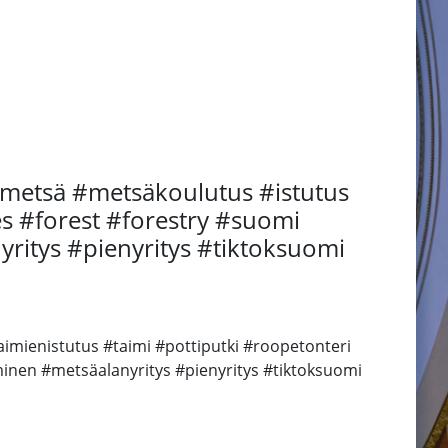
#metsä #metsäkoulutus #istutus
s #forest #forestry #suomi
yritys #pienyritys #tiktoksuomi
imienistutus #taimi #pottiputki #roopetonteri
inen #metsäalanyritys #pienyritys #tiktoksuomi