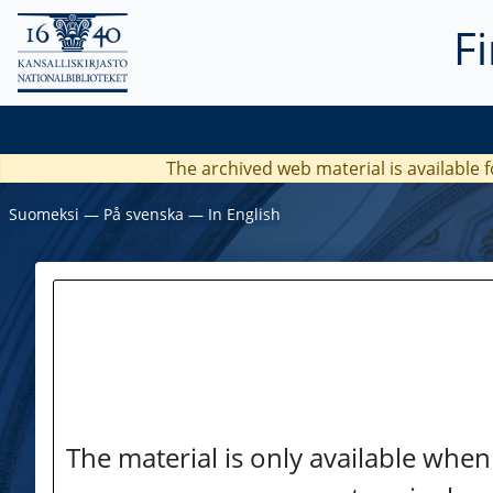
F
The archived web material is available f
Suomeksi
―
På svenska
―
In English
The material is only available when