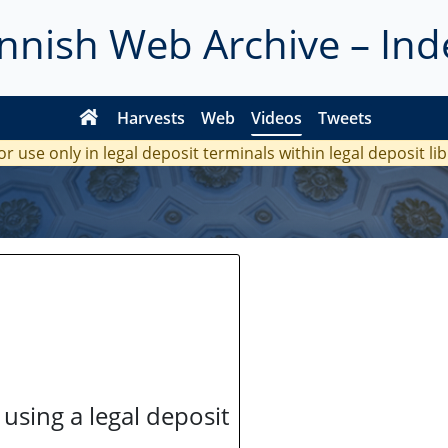
innish Web Archive – Ind
Harvests
Web
Videos
Tweets
or use only in legal deposit terminals within legal deposit li
 using a legal deposit