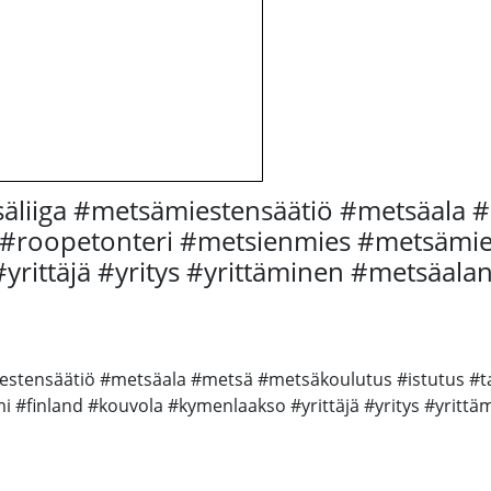
säliiga #metsämiestensäätiö #metsäala 
i #roopetonteri #metsienmies #metsämie
rittäjä #yritys #yrittäminen #metsäalan
estensäätiö #metsäala #metsä #metsäkoulutus #istutus #ta
#finland #kouvola #kymenlaakso #yrittäjä #yritys #yrittäm