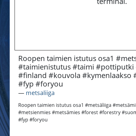
terminal.
Roopen taimien istutus osa1 #met
#taimienistutus #taimi #pottiputk
#finland #kouvola #kymenlaakso #y
#fyp #foryou
―
metsaliiga
Roopen taimien istutus osa1 #metsäliiga #metsämi
#metsienmies #metsämies #forest #forestry #suomi 
#fyp #foryou