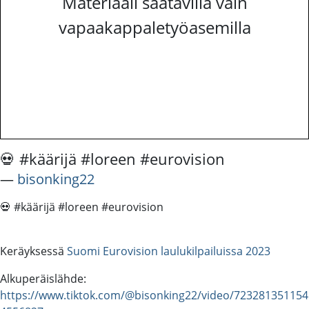
Materiaali saatavilla vain
vapaakappaletyöasemilla
💀 #käärijä #loreen #eurovision
―
bisonking22
💀 #käärijä #loreen #eurovision
Keräyksessä
Suomi Eurovision laulukilpailuissa 2023
Alkuperäislähde:
https://www.tiktok.com/@bisonking22/video/723281351154