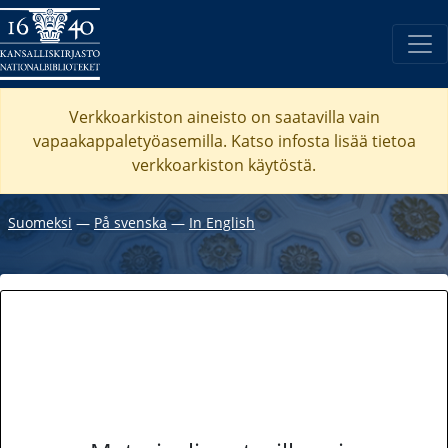
Verkkoarkiston aineisto on saatavilla vain
vapaakappaletyöasemilla. Katso
infosta
lisää tietoa
verkkoarkiston käytöstä.
Suomeksi
―
På svenska
―
In English